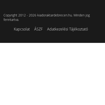
Copyright 2012 - 2026 kiadoraktardebrecen.hu. Minden jog
fenntartva.
Kapcsolat
ÁSZF
Adatkezelési Tájékoztató