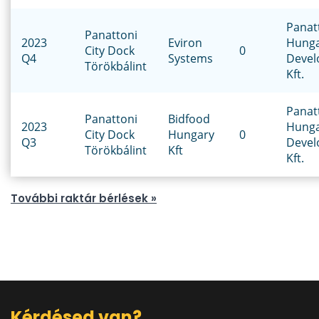
Panat
Panattoni
2023
Eviron
Hung
City Dock
0
Q4
Systems
Deve
Törökbálint
Kft.
Panat
Panattoni
Bidfood
2023
Hung
City Dock
Hungary
0
Q3
Deve
Törökbálint
Kft
Kft.
További raktár bérlések »
Kérdésed van?