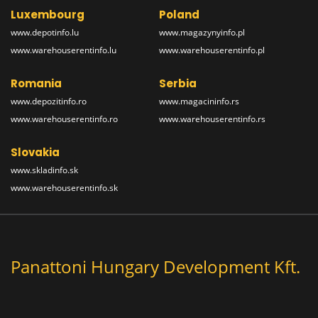
Luxembourg
Poland
www.depotinfo.lu
www.magazynyinfo.pl
www.warehouserentinfo.lu
www.warehouserentinfo.pl
Romania
Serbia
www.depozitinfo.ro
www.magacininfo.rs
www.warehouserentinfo.ro
www.warehouserentinfo.rs
Slovakia
www.skladinfo.sk
www.warehouserentinfo.sk
Panattoni Hungary Development Kft.