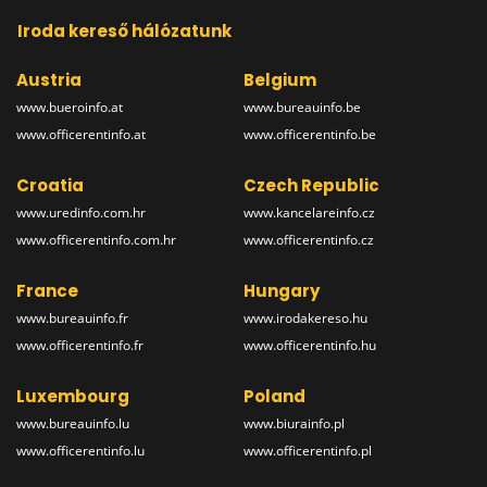
Iroda kereső hálózatunk
Austria
Belgium
www.bueroinfo.at
www.bureauinfo.be
www.officerentinfo.at
www.officerentinfo.be
Croatia
Czech Republic
www.uredinfo.com.hr
www.kancelareinfo.cz
www.officerentinfo.com.hr
www.officerentinfo.cz
France
Hungary
www.bureauinfo.fr
www.irodakereso.hu
www.officerentinfo.fr
www.officerentinfo.hu
Luxembourg
Poland
www.bureauinfo.lu
www.biurainfo.pl
www.officerentinfo.lu
www.officerentinfo.pl