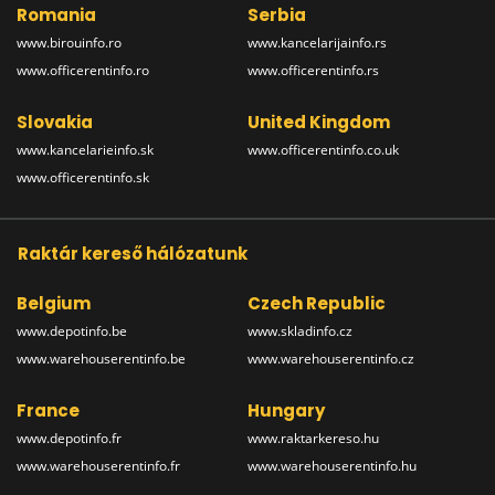
Romania
Serbia
www.birouinfo.ro
www.kancelarijainfo.rs
www.officerentinfo.ro
www.officerentinfo.rs
Slovakia
United Kingdom
www.kancelarieinfo.sk
www.officerentinfo.co.uk
www.officerentinfo.sk
Raktár kereső hálózatunk
Belgium
Czech Republic
www.depotinfo.be
www.skladinfo.cz
www.warehouserentinfo.be
www.warehouserentinfo.cz
France
Hungary
www.depotinfo.fr
www.raktarkereso.hu
www.warehouserentinfo.fr
www.warehouserentinfo.hu