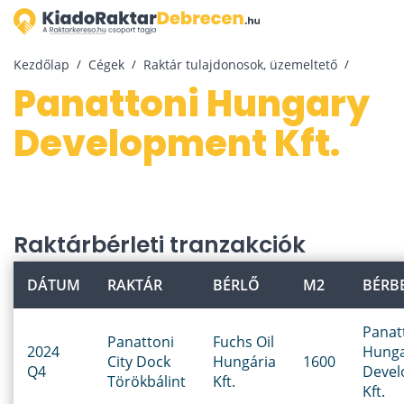
Kezdőlap
Cégek
Raktár tulajdonosok, üzemeltető
Panattoni Hungary
Development Kft.
Raktárbérleti tranzakciók
DÁTUM
RAKTÁR
BÉRLŐ
M2
BÉRB
Panat
Panattoni
Fuchs Oil
2024
Hung
City Dock
Hungária
1600
Q4
Deve
Törökbálint
Kft.
Kft.