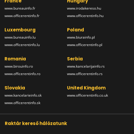
France
Hungary
www.bureauinfo.fr
www.irodakereso.hu
www.officerentinfo.fr
www.officerentinfo.hu
Luxembourg
Poland
www.bureauinfo.lu
www.biurainfo.pl
www.officerentinfo.lu
www.officerentinfo.pl
Romania
Serbia
www.birouinfo.ro
www.kancelarijainfo.rs
www.officerentinfo.ro
www.officerentinfo.rs
Slovakia
United Kingdom
www.kancelarieinfo.sk
www.officerentinfo.co.uk
www.officerentinfo.sk
Raktár kereső hálózatunk