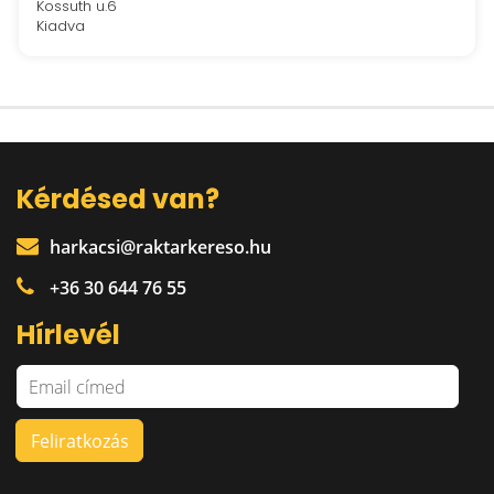
Kossuth u.6
Kiadva
Kérdésed van?
harkacsi@raktarkereso.hu
+36 30 644 76 55
Hírlevél