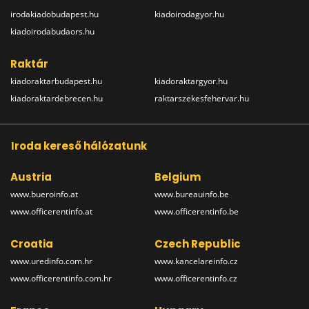
irodakiadobudapest.hu
kiadoirodagyor.hu
kiadoirodabudaors.hu
Raktár
kiadoraktarbudapest.hu
kiadoraktargyor.hu
kiadoraktardebrecen.hu
raktarszekesfehervar.hu
Iroda kereső hálózatunk
Austria
Belgium
www.bueroinfo.at
www.bureauinfo.be
www.officerentinfo.at
www.officerentinfo.be
Croatia
Czech Republic
www.uredinfo.com.hr
www.kancelareinfo.cz
www.officerentinfo.com.hr
www.officerentinfo.cz