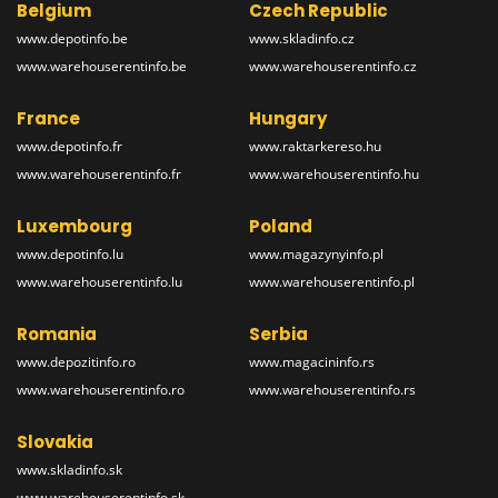
Belgium
Czech Republic
www.depotinfo.be
www.skladinfo.cz
www.warehouserentinfo.be
www.warehouserentinfo.cz
France
Hungary
www.depotinfo.fr
www.raktarkereso.hu
www.warehouserentinfo.fr
www.warehouserentinfo.hu
Luxembourg
Poland
www.depotinfo.lu
www.magazynyinfo.pl
www.warehouserentinfo.lu
www.warehouserentinfo.pl
Romania
Serbia
www.depozitinfo.ro
www.magacininfo.rs
www.warehouserentinfo.ro
www.warehouserentinfo.rs
Slovakia
www.skladinfo.sk
www.warehouserentinfo.sk