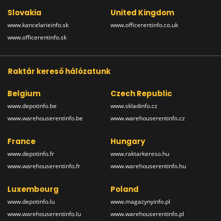
Slovakia
United Kingdom
www.kancelarieinfo.sk
www.officerentinfo.co.uk
www.officerentinfo.sk
Raktár kereső hálózatunk
Belgium
Czech Republic
www.depotinfo.be
www.skladinfo.cz
www.warehouserentinfo.be
www.warehouserentinfo.cz
France
Hungary
www.depotinfo.fr
www.raktarkereso.hu
www.warehouserentinfo.fr
www.warehouserentinfo.hu
Luxembourg
Poland
www.depotinfo.lu
www.magazynyinfo.pl
www.warehouserentinfo.lu
www.warehouserentinfo.pl