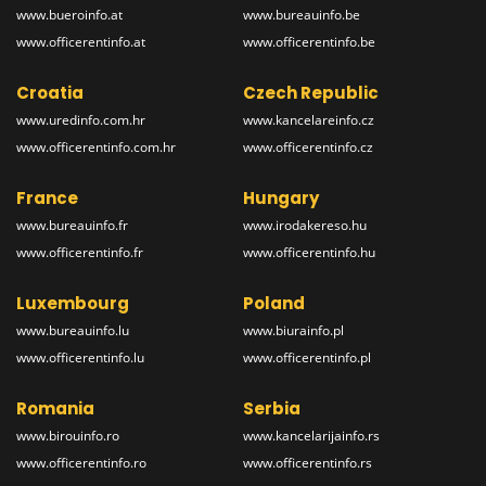
www.bueroinfo.at
www.bureauinfo.be
www.officerentinfo.at
www.officerentinfo.be
Croatia
Czech Republic
www.uredinfo.com.hr
www.kancelareinfo.cz
www.officerentinfo.com.hr
www.officerentinfo.cz
France
Hungary
www.bureauinfo.fr
www.irodakereso.hu
www.officerentinfo.fr
www.officerentinfo.hu
Luxembourg
Poland
www.bureauinfo.lu
www.biurainfo.pl
www.officerentinfo.lu
www.officerentinfo.pl
Romania
Serbia
www.birouinfo.ro
www.kancelarijainfo.rs
www.officerentinfo.ro
www.officerentinfo.rs