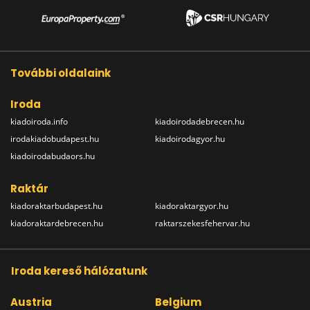
További oldalaink
Iroda
kiadoiroda.info
kiadoirodadebrecen.hu
irodakiadobudapest.hu
kiadoirodagyor.hu
kiadoirodabudaors.hu
Raktár
kiadoraktarbudapest.hu
kiadoraktargyor.hu
kiadoraktardebrecen.hu
raktarszekesfehervar.hu
Iroda kereső hálózatunk
Austria
Belgium