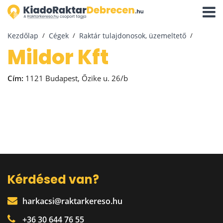
Navigá
aktivál
Kezdőlap
Cégek
Raktár tulajdonosok, üzemeltető
Mildor Kft
Cím:
1121 Budapest, Őzike u. 26/b
Kérdésed van?
harkacsi@raktarkereso.hu
+36 30 644 76 55