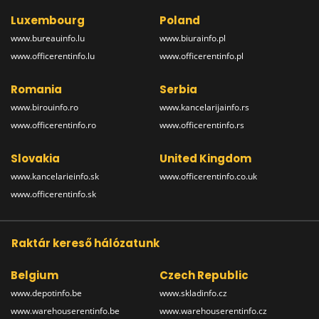
Luxembourg
Poland
www.bureauinfo.lu
www.biurainfo.pl
www.officerentinfo.lu
www.officerentinfo.pl
Romania
Serbia
www.birouinfo.ro
www.kancelarijainfo.rs
www.officerentinfo.ro
www.officerentinfo.rs
Slovakia
United Kingdom
www.kancelarieinfo.sk
www.officerentinfo.co.uk
www.officerentinfo.sk
Raktár kereső hálózatunk
Belgium
Czech Republic
www.depotinfo.be
www.skladinfo.cz
www.warehouserentinfo.be
www.warehouserentinfo.cz