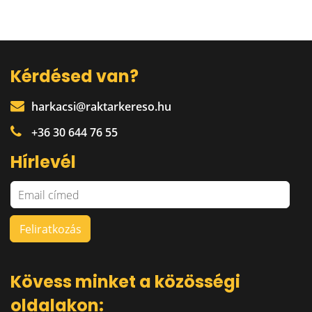
Kérdésed van?
harkacsi@raktarkereso.hu
+36 30 644 76 55
Hírlevél
Kövess minket a közösségi
oldalakon: