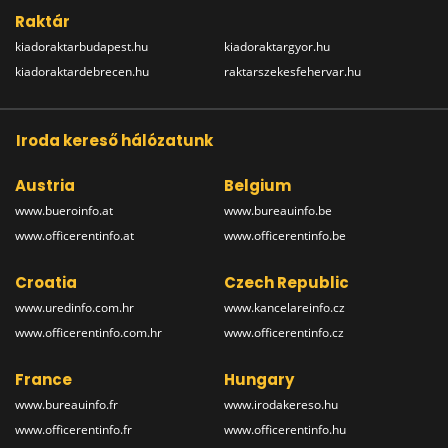
Raktár
kiadoraktarbudapest.hu
kiadoraktargyor.hu
kiadoraktardebrecen.hu
raktarszekesfehervar.hu
Iroda kereső hálózatunk
Austria
Belgium
www.bueroinfo.at
www.bureauinfo.be
www.officerentinfo.at
www.officerentinfo.be
Croatia
Czech Republic
www.uredinfo.com.hr
www.kancelareinfo.cz
www.officerentinfo.com.hr
www.officerentinfo.cz
France
Hungary
www.bureauinfo.fr
www.irodakereso.hu
www.officerentinfo.fr
www.officerentinfo.hu