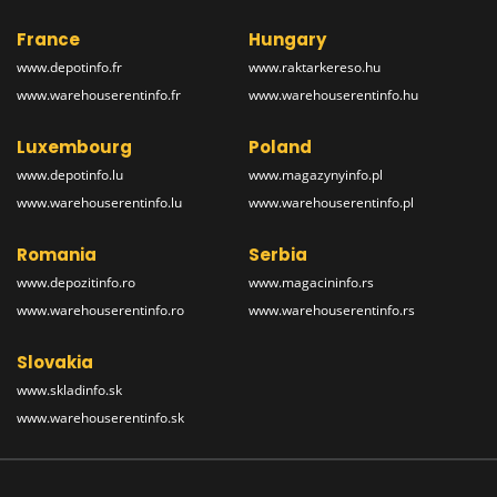
France
Hungary
www.depotinfo.fr
www.raktarkereso.hu
www.warehouserentinfo.fr
www.warehouserentinfo.hu
Luxembourg
Poland
www.depotinfo.lu
www.magazynyinfo.pl
www.warehouserentinfo.lu
www.warehouserentinfo.pl
Romania
Serbia
www.depozitinfo.ro
www.magacininfo.rs
www.warehouserentinfo.ro
www.warehouserentinfo.rs
Slovakia
www.skladinfo.sk
www.warehouserentinfo.sk