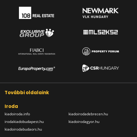
További oldalaink
Iroda
kiadoiroda.info
kiadoirodadebrecen.hu
irodakiadobudapest.hu
kiadoirodagyor.hu
kiadoirodabudaors.hu