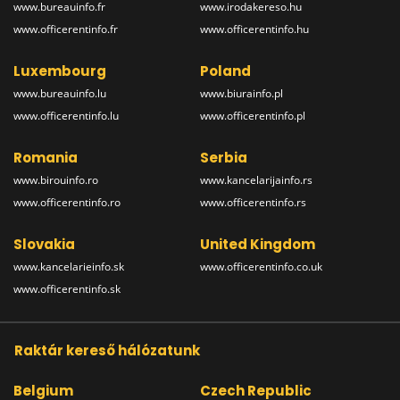
www.bureauinfo.fr
www.irodakereso.hu
www.officerentinfo.fr
www.officerentinfo.hu
Luxembourg
Poland
www.bureauinfo.lu
www.biurainfo.pl
www.officerentinfo.lu
www.officerentinfo.pl
Romania
Serbia
www.birouinfo.ro
www.kancelarijainfo.rs
www.officerentinfo.ro
www.officerentinfo.rs
Slovakia
United Kingdom
www.kancelarieinfo.sk
www.officerentinfo.co.uk
www.officerentinfo.sk
Raktár kereső hálózatunk
Belgium
Czech Republic