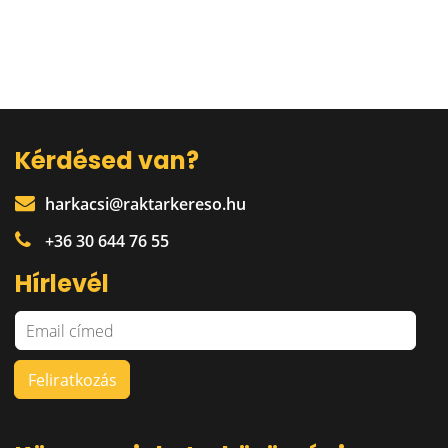
Kérdésed van?
harkacsi@raktarkereso.hu
+36 30 644 76 55
Hírlevél