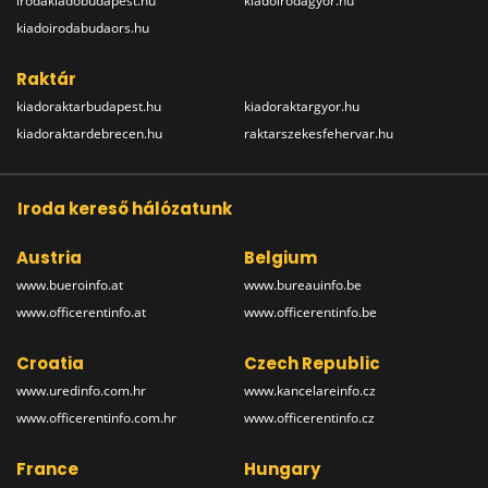
irodakiadobudapest.hu
kiadoirodagyor.hu
kiadoirodabudaors.hu
Raktár
kiadoraktarbudapest.hu
kiadoraktargyor.hu
kiadoraktardebrecen.hu
raktarszekesfehervar.hu
Iroda kereső hálózatunk
Austria
Belgium
www.bueroinfo.at
www.bureauinfo.be
www.officerentinfo.at
www.officerentinfo.be
Croatia
Czech Republic
www.uredinfo.com.hr
www.kancelareinfo.cz
www.officerentinfo.com.hr
www.officerentinfo.cz
France
Hungary