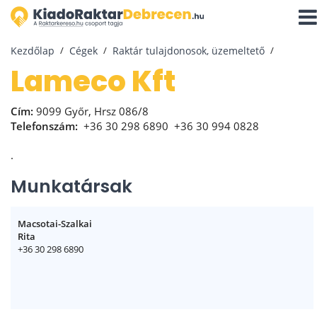
Navi
aktiv
Kezdőlap
Cégek
Raktár tulajdonosok, üzemeltető
Lameco Kft
Cím:
9099 Győr, Hrsz 086/8
Telefonszám:
+36 30 298 6890
+36 30 994 0828
.
Munkatársak
Macsotai-Szalkai
Rita
+36 30 298 6890