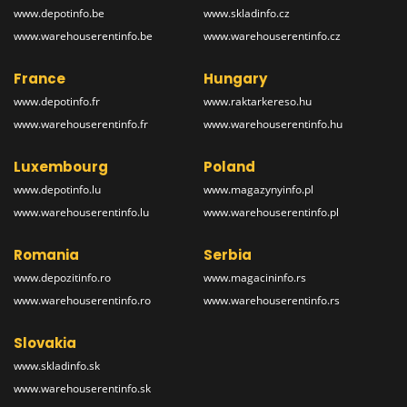
www.depotinfo.be
www.skladinfo.cz
www.warehouserentinfo.be
www.warehouserentinfo.cz
France
Hungary
www.depotinfo.fr
www.raktarkereso.hu
www.warehouserentinfo.fr
www.warehouserentinfo.hu
Luxembourg
Poland
www.depotinfo.lu
www.magazynyinfo.pl
www.warehouserentinfo.lu
www.warehouserentinfo.pl
Romania
Serbia
www.depozitinfo.ro
www.magacininfo.rs
www.warehouserentinfo.ro
www.warehouserentinfo.rs
Slovakia
www.skladinfo.sk
www.warehouserentinfo.sk