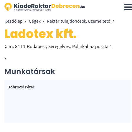
Navi
aktiv
Kezdőlap
Cégek
Raktár tulajdonosok, üzemeltető
Ladotex kft.
Cím:
8111 Budapest, Seregélyes, Pálinkaház puszta 1
?
Munkatársak
Dobrocsi Péter