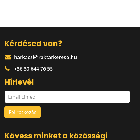
Kérdésed van?
harkacsi@raktarkereso.hu
+36 30 644 76 55
Hírlevél
Kövess minket a közösségi