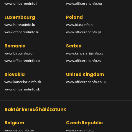
www.officerentinfo.fr
www.officerentinfo.hu
Luxembourg
Poland
www.bureauinfo.lu
www.biurainfo.pl
www.officerentinfo.lu
www.officerentinfo.pl
Romania
Serbia
www.birouinfo.ro
www.kancelarijainfo.rs
www.officerentinfo.ro
www.officerentinfo.rs
Slovakia
United Kingdom
www.kancelarieinfo.sk
www.officerentinfo.co.uk
www.officerentinfo.sk
Raktár kereső hálózatunk
Belgium
Czech Republic
www.depotinfo.be
www.skladinfo.cz