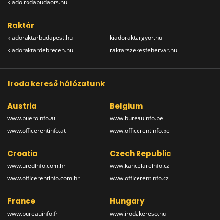
kiadoirodabudaors.hu
Raktár
kiadoraktarbudapest.hu
kiadoraktargyor.hu
kiadoraktardebrecen.hu
raktarszekesfehervar.hu
Iroda kereső hálózatunk
Austria
Belgium
www.bueroinfo.at
www.bureauinfo.be
www.officerentinfo.at
www.officerentinfo.be
Croatia
Czech Republic
www.uredinfo.com.hr
www.kancelareinfo.cz
www.officerentinfo.com.hr
www.officerentinfo.cz
France
Hungary
www.bureauinfo.fr
www.irodakereso.hu