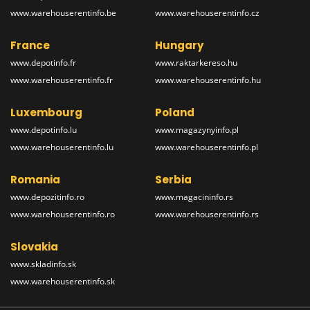
www.warehouserentinfo.be
www.warehouserentinfo.cz
France
Hungary
www.depotinfo.fr
www.raktarkereso.hu
www.warehouserentinfo.fr
www.warehouserentinfo.hu
Luxembourg
Poland
www.depotinfo.lu
www.magazynyinfo.pl
www.warehouserentinfo.lu
www.warehouserentinfo.pl
Romania
Serbia
www.depozitinfo.ro
www.magacininfo.rs
www.warehouserentinfo.ro
www.warehouserentinfo.rs
Slovakia
www.skladinfo.sk
www.warehouserentinfo.sk