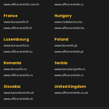
www.officerentinfo.com.hr
www.officerentinfo.cz
France
Hungary
www.bureauinfo.fr
www.irodakereso.hu
www.officerentinfo.fr
www.officerentinfo.hu
Luxembourg
Poland
www.bureauinfo.lu
www.biurainfo.pl
www.officerentinfo.lu
www.officerentinfo.pl
Romania
Serbia
www.birouinfo.ro
www.kancelarijainfo.rs
www.officerentinfo.ro
www.officerentinfo.rs
Slovakia
United Kingdom
www.kancelarieinfo.sk
www.officerentinfo.co.uk
www.officerentinfo.sk