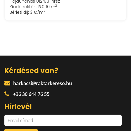
Hajdúnánás 0124/31 hrsz
2
Kiadó raktár : 5.000 m
2
Bérleti díj:
3 €/m
Kérdésed van?
harkacsi@raktarkereso.hu
+36 30 644 76 55
Hírlevél