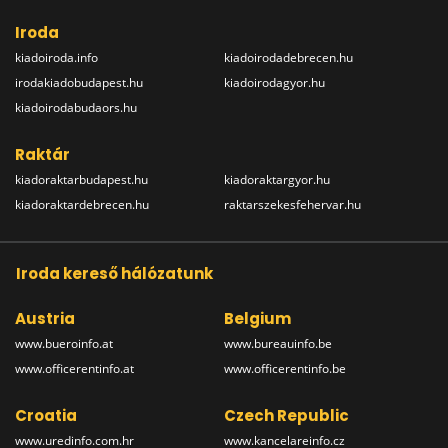
Iroda
kiadoiroda.info
kiadoirodadebrecen.hu
irodakiadobudapest.hu
kiadoirodagyor.hu
kiadoirodabudaors.hu
Raktár
kiadoraktarbudapest.hu
kiadoraktargyor.hu
kiadoraktardebrecen.hu
raktarszekesfehervar.hu
Iroda kereső hálózatunk
Austria
Belgium
www.bueroinfo.at
www.bureauinfo.be
www.officerentinfo.at
www.officerentinfo.be
Croatia
Czech Republic
www.uredinfo.com.hr
www.kancelareinfo.cz