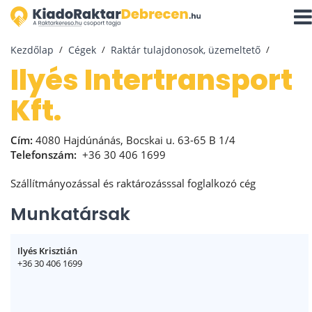
Navi
aktiv
Kezdőlap
Cégek
Raktár tulajdonosok, üzemeltető
Ilyés Intertransport
Kft.
Cím:
4080 Hajdúnánás, Bocskai u. 63-65 B 1/4
Telefonszám:
+36 30 406 1699
Szállítmányozással és raktározásssal foglalkozó cég
Munkatársak
Ilyés Krisztián
+36 30 406 1699