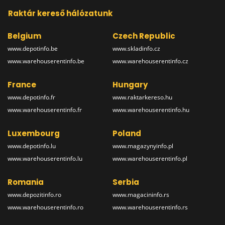
Raktár kereső hálózatunk
Belgium
Czech Republic
www.depotinfo.be
www.skladinfo.cz
www.warehouserentinfo.be
www.warehouserentinfo.cz
France
Hungary
www.depotinfo.fr
www.raktarkereso.hu
www.warehouserentinfo.fr
www.warehouserentinfo.hu
Luxembourg
Poland
www.depotinfo.lu
www.magazynyinfo.pl
www.warehouserentinfo.lu
www.warehouserentinfo.pl
Romania
Serbia
www.depozitinfo.ro
www.magacininfo.rs
www.warehouserentinfo.ro
www.warehouserentinfo.rs