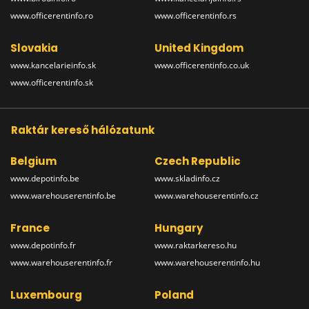
www.officerentinfo.ro
www.officerentinfo.rs
Slovakia
United Kingdom
www.kancelarieinfo.sk
www.officerentinfo.co.uk
www.officerentinfo.sk
Raktár kereső hálózatunk
Belgium
Czech Republic
www.depotinfo.be
www.skladinfo.cz
www.warehouserentinfo.be
www.warehouserentinfo.cz
France
Hungary
www.depotinfo.fr
www.raktarkereso.hu
www.warehouserentinfo.fr
www.warehouserentinfo.hu
Luxembourg
Poland