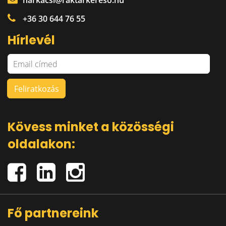
harkacsi@raktarkereso.hu
+36 30 644 76 55
Hírlevél
Kövess minket a közösségi
oldalakon:
Fő partnereink