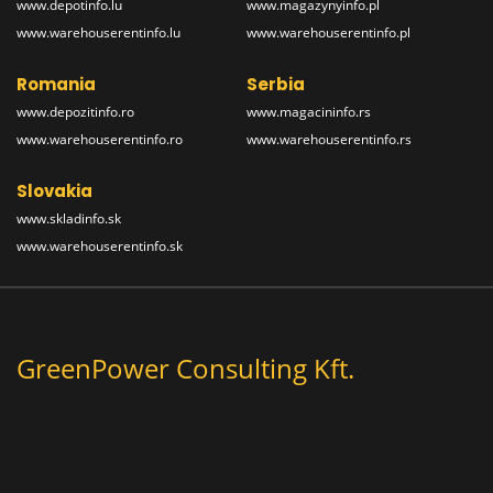
www.depotinfo.lu
www.magazynyinfo.pl
www.warehouserentinfo.lu
www.warehouserentinfo.pl
Romania
Serbia
www.depozitinfo.ro
www.magacininfo.rs
www.warehouserentinfo.ro
www.warehouserentinfo.rs
Slovakia
www.skladinfo.sk
www.warehouserentinfo.sk
GreenPower Consulting Kft.