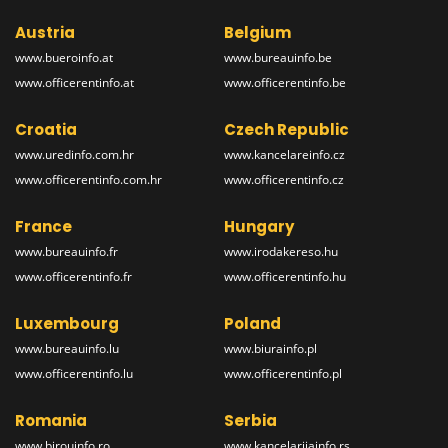
Austria
Belgium
www.bueroinfo.at
www.bureauinfo.be
www.officerentinfo.at
www.officerentinfo.be
Croatia
Czech Republic
www.uredinfo.com.hr
www.kancelareinfo.cz
www.officerentinfo.com.hr
www.officerentinfo.cz
France
Hungary
www.bureauinfo.fr
www.irodakereso.hu
www.officerentinfo.fr
www.officerentinfo.hu
Luxembourg
Poland
www.bureauinfo.lu
www.biurainfo.pl
www.officerentinfo.lu
www.officerentinfo.pl
Romania
Serbia
www.birouinfo.ro
www.kancelarijainfo.rs