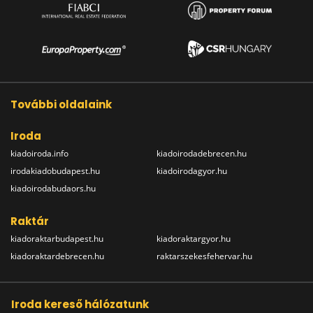
További oldalaink
Iroda
kiadoiroda.info
kiadoirodadebrecen.hu
irodakiadobudapest.hu
kiadoirodagyor.hu
kiadoirodabudaors.hu
Raktár
kiadoraktarbudapest.hu
kiadoraktargyor.hu
kiadoraktardebrecen.hu
raktarszekesfehervar.hu
Iroda kereső hálózatunk