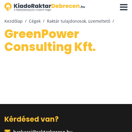
Navigá
aktivál
Kezdőlap
Cégek
Raktár tulajdonosok, üzemeltető
GreenPower
Consulting Kft.
Kérdésed van?