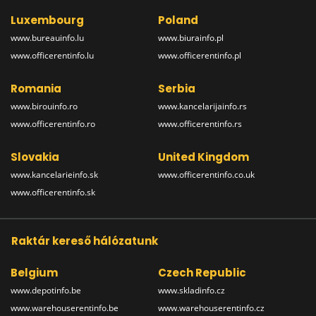
Luxembourg
Poland
www.bureauinfo.lu
www.biurainfo.pl
www.officerentinfo.lu
www.officerentinfo.pl
Romania
Serbia
www.birouinfo.ro
www.kancelarijainfo.rs
www.officerentinfo.ro
www.officerentinfo.rs
Slovakia
United Kingdom
www.kancelarieinfo.sk
www.officerentinfo.co.uk
www.officerentinfo.sk
Raktár kereső hálózatunk
Belgium
Czech Republic
www.depotinfo.be
www.skladinfo.cz
www.warehouserentinfo.be
www.warehouserentinfo.cz