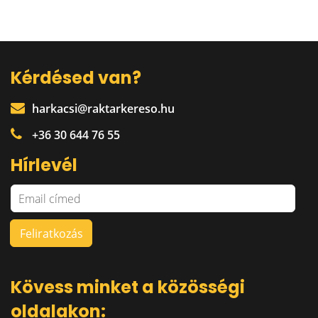
Kérdésed van?
harkacsi@raktarkereso.hu
+36 30 644 76 55
Hírlevél
Kövess minket a közösségi
oldalakon: