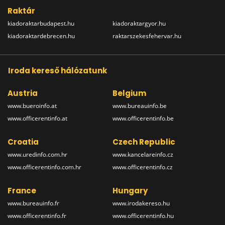
Raktár
kiadoraktarbudapest.hu
kiadoraktargyor.hu
kiadoraktardebrecen.hu
raktarszekesfehervar.hu
Iroda kereső hálózatunk
Austria
Belgium
www.bueroinfo.at
www.bureauinfo.be
www.officerentinfo.at
www.officerentinfo.be
Croatia
Czech Republic
www.uredinfo.com.hr
www.kancelareinfo.cz
www.officerentinfo.com.hr
www.officerentinfo.cz
France
Hungary
www.bureauinfo.fr
www.irodakereso.hu
www.officerentinfo.fr
www.officerentinfo.hu