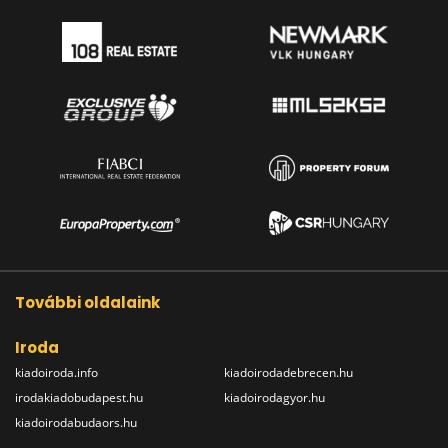
További oldalaink
Iroda
kiadoiroda.info
kiadoirodadebrecen.hu
irodakiadobudapest.hu
kiadoirodagyor.hu
kiadoirodabudaors.hu