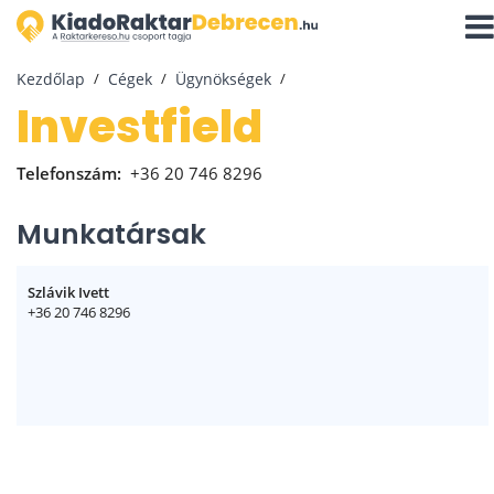
Navi
aktiv
Kezdőlap
Cégek
Ügynökségek
Investfield
Telefonszám:
+36 20 746 8296
Munkatársak
Szlávik Ivett
+36 20 746 8296