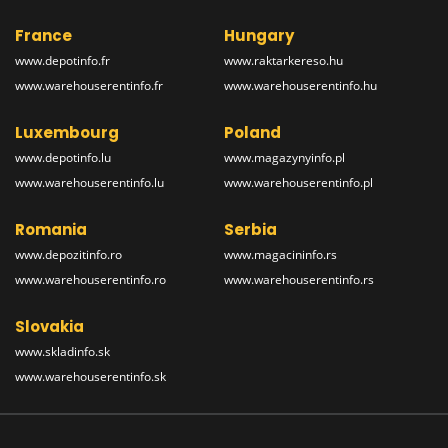
France
Hungary
www.depotinfo.fr
www.raktarkereso.hu
www.warehouserentinfo.fr
www.warehouserentinfo.hu
Luxembourg
Poland
www.depotinfo.lu
www.magazynyinfo.pl
www.warehouserentinfo.lu
www.warehouserentinfo.pl
Romania
Serbia
www.depozitinfo.ro
www.magacininfo.rs
www.warehouserentinfo.ro
www.warehouserentinfo.rs
Slovakia
www.skladinfo.sk
www.warehouserentinfo.sk