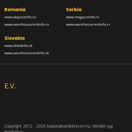
Romania
Serbia
www.depozitinfo.ro
www.magacininfo.rs
www.warehouserentinfo.ro
www.warehouserentinfo.rs
Slovakia
www.skladinfo.sk
www.warehouserentinfo.sk
E.V.
Copyright 2012 - 2026 kiadoraktardebrecen.hu. Minden jog
fenntartva.