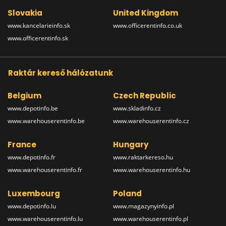
Slovakia
United Kingdom
www.kancelarieinfo.sk
www.officerentinfo.co.uk
www.officerentinfo.sk
Raktár kereső hálózatunk
Belgium
Czech Republic
www.depotinfo.be
www.skladinfo.cz
www.warehouserentinfo.be
www.warehouserentinfo.cz
France
Hungary
www.depotinfo.fr
www.raktarkereso.hu
www.warehouserentinfo.fr
www.warehouserentinfo.hu
Luxembourg
Poland
www.depotinfo.lu
www.magazynyinfo.pl
www.warehouserentinfo.lu
www.warehouserentinfo.pl