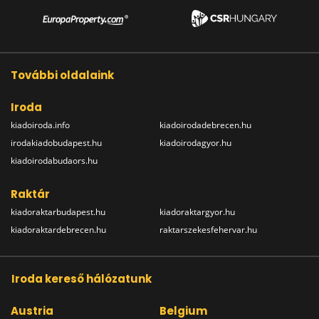
További oldalaink
Iroda
kiadoiroda.info
kiadoirodadebrecen.hu
irodakiadobudapest.hu
kiadoirodagyor.hu
kiadoirodabudaors.hu
Raktár
kiadoraktarbudapest.hu
kiadoraktargyor.hu
kiadoraktardebrecen.hu
raktarszekesfehervar.hu
Iroda kereső hálózatunk
Austria
Belgium