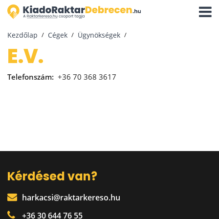
Navigá
aktivál
Kezdőlap
Cégek
Ügynökségek
E.V.
Telefonszám:
+36 70 368 3617
Kérdésed van?
harkacsi@raktarkereso.hu
+36 30 644 76 55