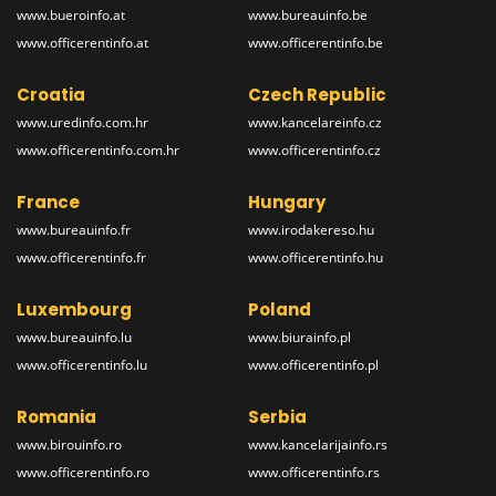
www.bueroinfo.at
www.bureauinfo.be
www.officerentinfo.at
www.officerentinfo.be
Croatia
Czech Republic
www.uredinfo.com.hr
www.kancelareinfo.cz
www.officerentinfo.com.hr
www.officerentinfo.cz
France
Hungary
www.bureauinfo.fr
www.irodakereso.hu
www.officerentinfo.fr
www.officerentinfo.hu
Luxembourg
Poland
www.bureauinfo.lu
www.biurainfo.pl
www.officerentinfo.lu
www.officerentinfo.pl
Romania
Serbia
www.birouinfo.ro
www.kancelarijainfo.rs
www.officerentinfo.ro
www.officerentinfo.rs