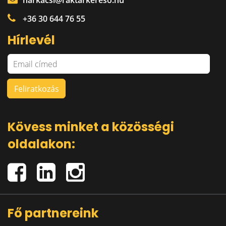
harkacsi@raktarkereso.hu
+36 30 644 76 55
Hírlevél
Kövess minket a közösségi
oldalakon:
Fő partnereink