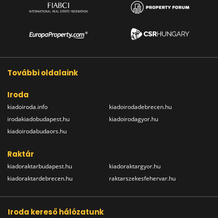
További oldalaink
Iroda
kiadoiroda.info
kiadoirodadebrecen.hu
irodakiadobudapest.hu
kiadoirodagyor.hu
kiadoirodabudaors.hu
Raktár
kiadoraktarbudapest.hu
kiadoraktargyor.hu
kiadoraktardebrecen.hu
raktarszekesfehervar.hu
Iroda kereső hálózatunk