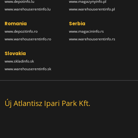
www.depotinfo.lu
www.magazynyinfo.pl
www.warehouserentinfo.lu
www.warehouserentinfo.pl
Romania
Serbia
www.depozitinfo.ro
www.magacininfo.rs
www.warehouserentinfo.ro
www.warehouserentinfo.rs
Slovakia
www.skladinfo.sk
www.warehouserentinfo.sk
Új Atlantisz Ipari Park Kft.