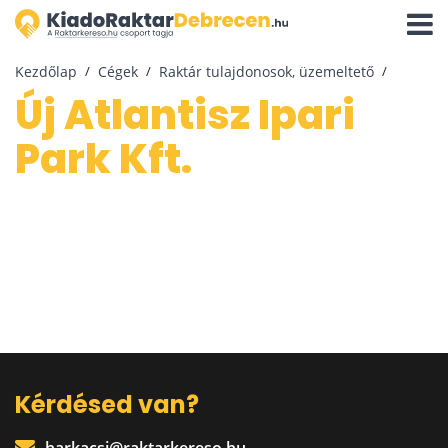
Navigá
aktivál
Kezdőlap
Cégek
Raktár tulajdonosok, üzemeltető
Új Atlantisz Ipari
Park Kft.
Kérdésed van?