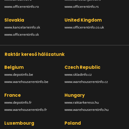
www.officerentinfo.ro
www.officerentinfo.rs
Slovakia
United Kingdom
www.kancelarieinfo.sk
www.officerentinfo.co.uk
www.officerentinfo.sk
Raktár kereső hálózatunk
Belgium
Czech Republic
www.depotinfo.be
www.skladinfo.cz
www.warehouserentinfo.be
www.warehouserentinfo.cz
France
Hungary
www.depotinfo.fr
www.raktarkereso.hu
www.warehouserentinfo.fr
www.warehouserentinfo.hu
Luxembourg
Poland