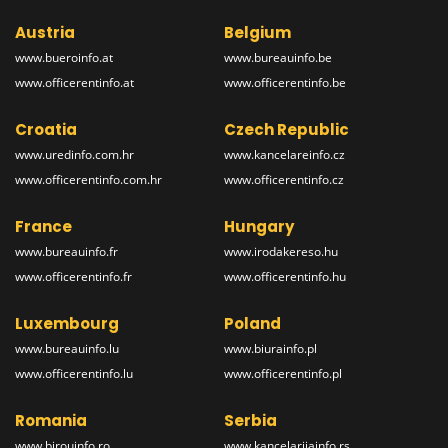
Austria
Belgium
www.bueroinfo.at
www.bureauinfo.be
www.officerentinfo.at
www.officerentinfo.be
Croatia
Czech Republic
www.uredinfo.com.hr
www.kancelareinfo.cz
www.officerentinfo.com.hr
www.officerentinfo.cz
France
Hungary
www.bureauinfo.fr
www.irodakereso.hu
www.officerentinfo.fr
www.officerentinfo.hu
Luxembourg
Poland
www.bureauinfo.lu
www.biurainfo.pl
www.officerentinfo.lu
www.officerentinfo.pl
Romania
Serbia
www.birouinfo.ro
www.kancelarijainfo.rs