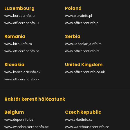
Luxembourg
Poland
www.bureauinfo.lu
www.biurainfo.pl
www.officerentinfo.lu
www.officerentinfo.pl
Romania
Serbia
www.birouinfo.ro
www.kancelarijainfo.rs
www.officerentinfo.ro
www.officerentinfo.rs
Slovakia
United Kingdom
www.kancelarieinfo.sk
www.officerentinfo.co.uk
www.officerentinfo.sk
Raktár kereső hálózatunk
Belgium
Czech Republic
www.depotinfo.be
www.skladinfo.cz
www.warehouserentinfo.be
www.warehouserentinfo.cz