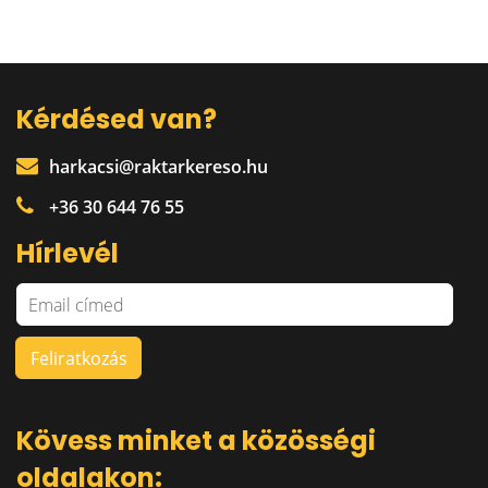
Kérdésed van?
harkacsi@raktarkereso.hu
+36 30 644 76 55
Hírlevél
Kövess minket a közösségi
oldalakon: