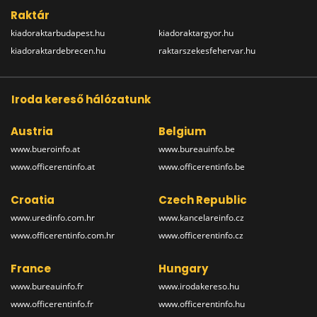
Raktár
kiadoraktarbudapest.hu
kiadoraktargyor.hu
kiadoraktardebrecen.hu
raktarszekesfehervar.hu
Iroda kereső hálózatunk
Austria
Belgium
www.bueroinfo.at
www.bureauinfo.be
www.officerentinfo.at
www.officerentinfo.be
Croatia
Czech Republic
www.uredinfo.com.hr
www.kancelareinfo.cz
www.officerentinfo.com.hr
www.officerentinfo.cz
France
Hungary
www.bureauinfo.fr
www.irodakereso.hu
www.officerentinfo.fr
www.officerentinfo.hu