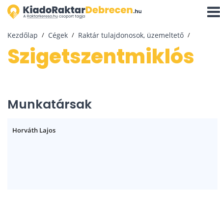
Navi
aktiv
Kezdőlap
Cégek
Raktár tulajdonosok, üzemeltető
Szigetszentmiklós
Munkatársak
Horváth Lajos