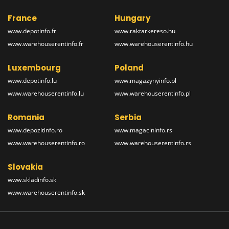
France
Hungary
www.depotinfo.fr
www.raktarkereso.hu
www.warehouserentinfo.fr
www.warehouserentinfo.hu
Luxembourg
Poland
www.depotinfo.lu
www.magazynyinfo.pl
www.warehouserentinfo.lu
www.warehouserentinfo.pl
Romania
Serbia
www.depozitinfo.ro
www.magacininfo.rs
www.warehouserentinfo.ro
www.warehouserentinfo.rs
Slovakia
www.skladinfo.sk
www.warehouserentinfo.sk