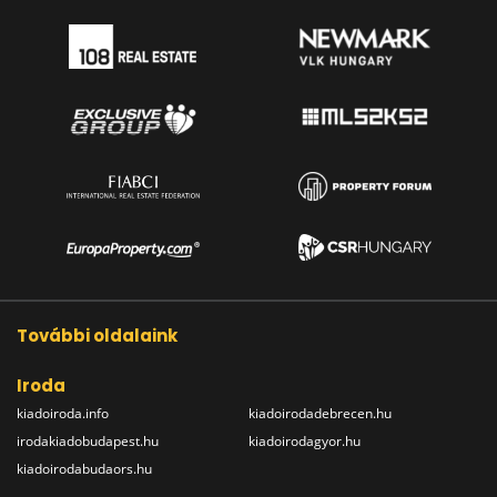
További oldalaink
Iroda
kiadoiroda.info
kiadoirodadebrecen.hu
irodakiadobudapest.hu
kiadoirodagyor.hu
kiadoirodabudaors.hu