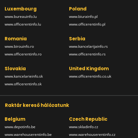
Luxembourg
Poland
www.bureauinfo.lu
www.biurainfo.pl
www.officerentinfo.lu
www.officerentinfo.pl
Romania
Serbia
www.birouinfo.ro
www.kancelarijainfo.rs
www.officerentinfo.ro
www.officerentinfo.rs
Slovakia
United Kingdom
www.kancelarieinfo.sk
www.officerentinfo.co.uk
www.officerentinfo.sk
Raktár kereső hálózatunk
Belgium
Czech Republic
www.depotinfo.be
www.skladinfo.cz
www.warehouserentinfo.be
www.warehouserentinfo.cz