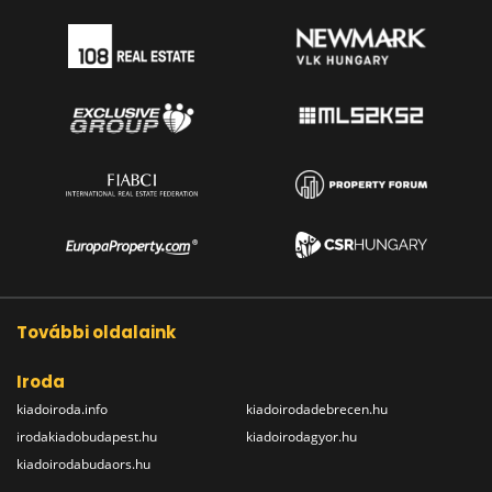
További oldalaink
Iroda
kiadoiroda.info
kiadoirodadebrecen.hu
irodakiadobudapest.hu
kiadoirodagyor.hu
kiadoirodabudaors.hu