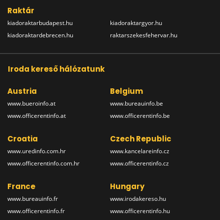
Raktár
kiadoraktarbudapest.hu
kiadoraktargyor.hu
kiadoraktardebrecen.hu
raktarszekesfehervar.hu
Iroda kereső hálózatunk
Austria
Belgium
www.bueroinfo.at
www.bureauinfo.be
www.officerentinfo.at
www.officerentinfo.be
Croatia
Czech Republic
www.uredinfo.com.hr
www.kancelareinfo.cz
www.officerentinfo.com.hr
www.officerentinfo.cz
France
Hungary
www.bureauinfo.fr
www.irodakereso.hu
www.officerentinfo.fr
www.officerentinfo.hu