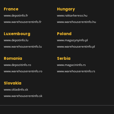
France
Hungary
www.depotinfo.fr
www.raktarkereso.hu
www.warehouserentinfo.fr
www.warehouserentinfo.hu
Luxembourg
Poland
www.depotinfo.lu
www.magazynyinfo.pl
www.warehouserentinfo.lu
www.warehouserentinfo.pl
Romania
Serbia
www.depozitinfo.ro
www.magacininfo.rs
www.warehouserentinfo.ro
www.warehouserentinfo.rs
Slovakia
www.skladinfo.sk
www.warehouserentinfo.sk