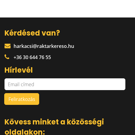
Kérdésed van?
harkacsi@raktarkereso.hu
+36 30 644 76 55
Hírlevél
Kövess minket a közösségi
oldalakon: