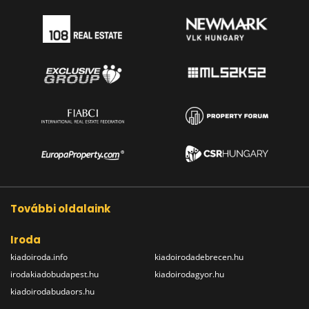
További oldalaink
Iroda
kiadoiroda.info
kiadoirodadebrecen.hu
irodakiadobudapest.hu
kiadoirodagyor.hu
kiadoirodabudaors.hu