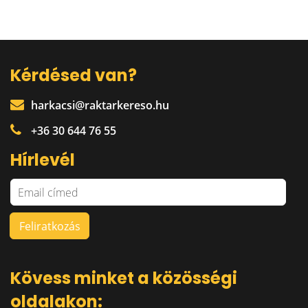
Kérdésed van?
harkacsi@raktarkereso.hu
+36 30 644 76 55
Hírlevél
Kövess minket a közösségi
oldalakon: