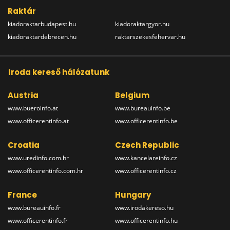
Raktár
kiadoraktarbudapest.hu
kiadoraktargyor.hu
kiadoraktardebrecen.hu
raktarszekesfehervar.hu
Iroda kereső hálózatunk
Austria
Belgium
www.bueroinfo.at
www.bureauinfo.be
www.officerentinfo.at
www.officerentinfo.be
Croatia
Czech Republic
www.uredinfo.com.hr
www.kancelareinfo.cz
www.officerentinfo.com.hr
www.officerentinfo.cz
France
Hungary
www.bureauinfo.fr
www.irodakereso.hu
www.officerentinfo.fr
www.officerentinfo.hu