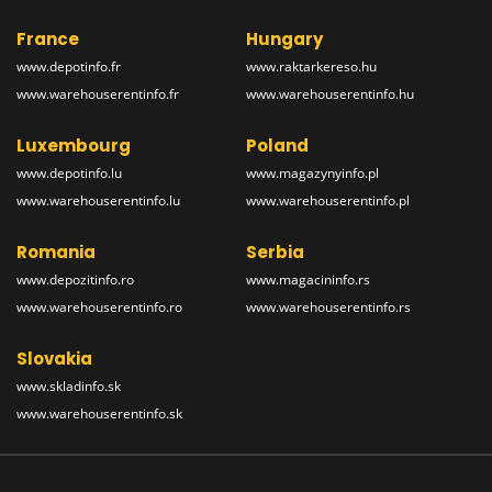
France
Hungary
www.depotinfo.fr
www.raktarkereso.hu
www.warehouserentinfo.fr
www.warehouserentinfo.hu
Luxembourg
Poland
www.depotinfo.lu
www.magazynyinfo.pl
www.warehouserentinfo.lu
www.warehouserentinfo.pl
Romania
Serbia
www.depozitinfo.ro
www.magacininfo.rs
www.warehouserentinfo.ro
www.warehouserentinfo.rs
Slovakia
www.skladinfo.sk
www.warehouserentinfo.sk