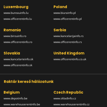
Luxembourg
Poland
www.bureauinfo.lu
www.biurainfo.pl
www.officerentinfo.lu
www.officerentinfo.pl
Romania
Serbia
www.birouinfo.ro
www.kancelarijainfo.rs
www.officerentinfo.ro
www.officerentinfo.rs
Slovakia
United Kingdom
www.kancelarieinfo.sk
www.officerentinfo.co.uk
www.officerentinfo.sk
Raktár kereső hálózatunk
Belgium
Czech Republic
www.depotinfo.be
www.skladinfo.cz
www.warehouserentinfo.be
www.warehouserentinfo.cz