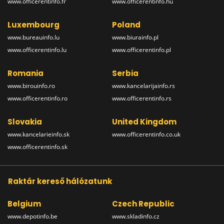
www.officerentinfo.fr
www.officerentinfo.hu
Luxembourg
Poland
www.bureauinfo.lu
www.biurainfo.pl
www.officerentinfo.lu
www.officerentinfo.pl
Romania
Serbia
www.birouinfo.ro
www.kancelarijainfo.rs
www.officerentinfo.ro
www.officerentinfo.rs
Slovakia
United Kingdom
www.kancelarieinfo.sk
www.officerentinfo.co.uk
www.officerentinfo.sk
Raktár kereső hálózatunk
Belgium
Czech Republic
www.depotinfo.be
www.skladinfo.cz