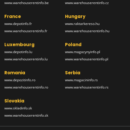
www.warehouserentinfo.be
www.warehouserentinfo.cz
France
Hungary
www.depotinfo.fr
www.raktarkereso.hu
www.warehouserentinfo.fr
www.warehouserentinfo.hu
Luxembourg
Poland
www.depotinfo.lu
www.magazynyinfo.pl
www.warehouserentinfo.lu
www.warehouserentinfo.pl
Romania
Serbia
www.depozitinfo.ro
www.magacininfo.rs
www.warehouserentinfo.ro
www.warehouserentinfo.rs
Slovakia
www.skladinfo.sk
www.warehouserentinfo.sk