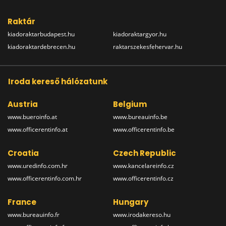
Raktár
kiadoraktarbudapest.hu
kiadoraktargyor.hu
kiadoraktardebrecen.hu
raktarszekesfehervar.hu
Iroda kereső hálózatunk
Austria
Belgium
www.bueroinfo.at
www.bureauinfo.be
www.officerentinfo.at
www.officerentinfo.be
Croatia
Czech Republic
www.uredinfo.com.hr
www.kancelareinfo.cz
www.officerentinfo.com.hr
www.officerentinfo.cz
France
Hungary
www.bureauinfo.fr
www.irodakereso.hu