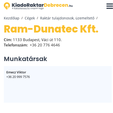
Navi
aktiv
Kezdőlap
Cégek
Raktár tulajdonosok, üzemeltető
Ram-Dunatec Kft.
Cím:
1133 Budapest, Váci út 110.
Telefonszám:
+36 20 776 4646
Munkatársak
Emecz Viktor
+36 20 999 7576