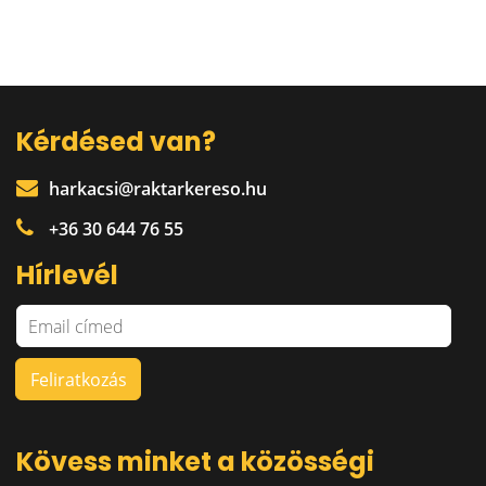
Kérdésed van?
harkacsi@raktarkereso.hu
+36 30 644 76 55
Hírlevél
Kövess minket a közösségi