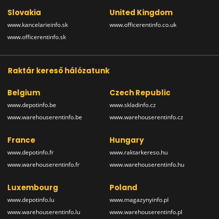
Slovakia
United Kingdom
www.kancelarieinfo.sk
www.officerentinfo.co.uk
www.officerentinfo.sk
Raktár kereső hálózatunk
Belgium
Czech Republic
www.depotinfo.be
www.skladinfo.cz
www.warehouserentinfo.be
www.warehouserentinfo.cz
France
Hungary
www.depotinfo.fr
www.raktarkereso.hu
www.warehouserentinfo.fr
www.warehouserentinfo.hu
Luxembourg
Poland
www.depotinfo.lu
www.magazynyinfo.pl
www.warehouserentinfo.lu
www.warehouserentinfo.pl