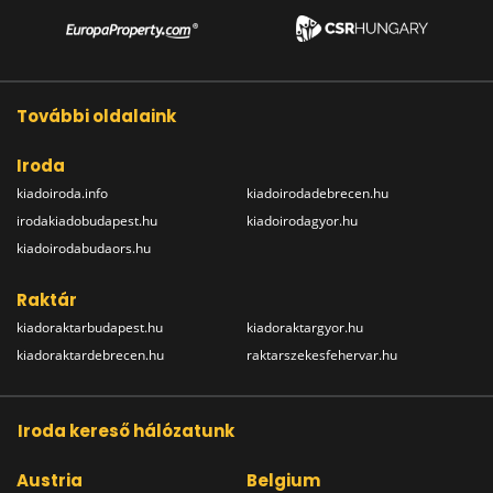
További oldalaink
Iroda
kiadoiroda.info
kiadoirodadebrecen.hu
irodakiadobudapest.hu
kiadoirodagyor.hu
kiadoirodabudaors.hu
Raktár
kiadoraktarbudapest.hu
kiadoraktargyor.hu
kiadoraktardebrecen.hu
raktarszekesfehervar.hu
Iroda kereső hálózatunk
Austria
Belgium