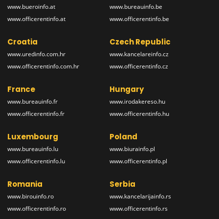
www.bueroinfo.at
www.bureauinfo.be
www.officerentinfo.at
www.officerentinfo.be
Croatia
Czech Republic
www.uredinfo.com.hr
www.kancelareinfo.cz
www.officerentinfo.com.hr
www.officerentinfo.cz
France
Hungary
www.bureauinfo.fr
www.irodakereso.hu
www.officerentinfo.fr
www.officerentinfo.hu
Luxembourg
Poland
www.bureauinfo.lu
www.biurainfo.pl
www.officerentinfo.lu
www.officerentinfo.pl
Romania
Serbia
www.birouinfo.ro
www.kancelarijainfo.rs
www.officerentinfo.ro
www.officerentinfo.rs