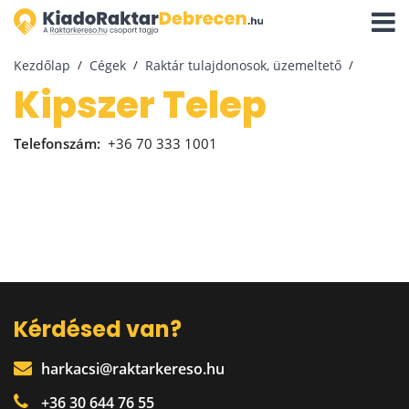
Navigá
aktivál
Kezdőlap
Cégek
Raktár tulajdonosok, üzemeltető
Kipszer Telep
Telefonszám:
+36 70 333 1001
Kérdésed van?
harkacsi@raktarkereso.hu
+36 30 644 76 55