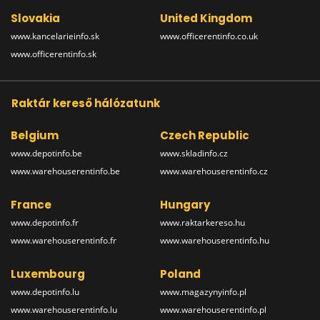
Slovakia
United Kingdom
www.kancelarieinfo.sk
www.officerentinfo.co.uk
www.officerentinfo.sk
Raktár kereső hálózatunk
Belgium
Czech Republic
www.depotinfo.be
www.skladinfo.cz
www.warehouserentinfo.be
www.warehouserentinfo.cz
France
Hungary
www.depotinfo.fr
www.raktarkereso.hu
www.warehouserentinfo.fr
www.warehouserentinfo.hu
Luxembourg
Poland
www.depotinfo.lu
www.magazynyinfo.pl
www.warehouserentinfo.lu
www.warehouserentinfo.pl