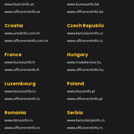
www.bueroinfo.at
www.bureauinfo.be
www.officerentinfo.at
www.officerentinfo.be
Croatia
Czech Republic
www.uredinfo.com.hr
www.kancelareinfo.cz
www.officerentinfo.com.hr
www.officerentinfo.cz
France
Hungary
www.bureauinfo.fr
www.irodakereso.hu
www.officerentinfo.fr
www.officerentinfo.hu
Luxembourg
Poland
www.bureauinfo.lu
www.biurainfo.pl
www.officerentinfo.lu
www.officerentinfo.pl
Romania
Serbia
www.birouinfo.ro
www.kancelarijainfo.rs
www.officerentinfo.ro
www.officerentinfo.rs