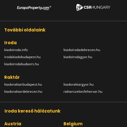
További oldalaink
Iroda
kiadoiroda.info
kiadoirodadebrecen.hu
irodakiadobudapest.hu
kiadoirodagyor.hu
kiadoirodabudaors.hu
Raktár
kiadoraktarbudapest.hu
kiadoraktargyor.hu
kiadoraktardebrecen.hu
raktarszekesfehervar.hu
Iroda kereső hálózatunk
Austria
Belgium