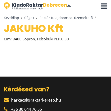
Navigá
aktivál
Kezdőlap
Cégek
Raktár tulajdonosok, üzemeltető
JAKUHO Kft
Cím:
9400 Sopron, Felsőbüki N.P.u 30
Kérdésed van?
harkacsi@raktarkereso.hu
+36 30 644 76 55