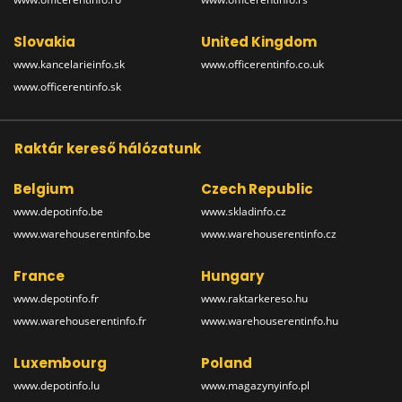
Slovakia
United Kingdom
www.kancelarieinfo.sk
www.officerentinfo.co.uk
www.officerentinfo.sk
Raktár kereső hálózatunk
Belgium
Czech Republic
www.depotinfo.be
www.skladinfo.cz
www.warehouserentinfo.be
www.warehouserentinfo.cz
France
Hungary
www.depotinfo.fr
www.raktarkereso.hu
www.warehouserentinfo.fr
www.warehouserentinfo.hu
Luxembourg
Poland
www.depotinfo.lu
www.magazynyinfo.pl