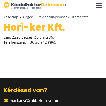
Navigá
aktivál
Kezdőlap
Cégek
Raktár tulajdonosok, üzemeltető
Hori-ker Kft.
Cím:
2220 Vecsés, Zöldfa u 36.
Telefonszám:
+36 30 942 8865
Kérdésed van?
harkacsi@raktarkereso.hu