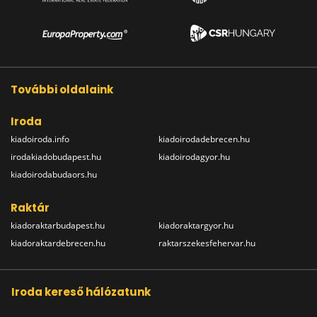
További oldalaink
Iroda
kiadoiroda.info
kiadoirodadebrecen.hu
irodakiadobudapest.hu
kiadoirodagyor.hu
kiadoirodabudaors.hu
Raktár
kiadoraktarbudapest.hu
kiadoraktargyor.hu
kiadoraktardebrecen.hu
raktarszekesfehervar.hu
Iroda kereső hálózatunk