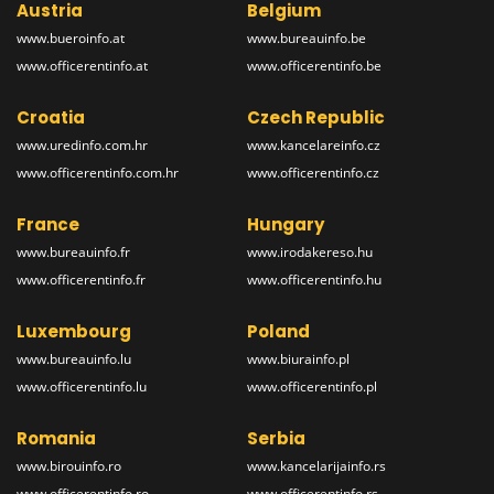
Austria
Belgium
www.bueroinfo.at
www.bureauinfo.be
www.officerentinfo.at
www.officerentinfo.be
Croatia
Czech Republic
www.uredinfo.com.hr
www.kancelareinfo.cz
www.officerentinfo.com.hr
www.officerentinfo.cz
France
Hungary
www.bureauinfo.fr
www.irodakereso.hu
www.officerentinfo.fr
www.officerentinfo.hu
Luxembourg
Poland
www.bureauinfo.lu
www.biurainfo.pl
www.officerentinfo.lu
www.officerentinfo.pl
Romania
Serbia
www.birouinfo.ro
www.kancelarijainfo.rs
www.officerentinfo.ro
www.officerentinfo.rs