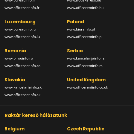
www.bureauinfo.fr
www.irodakereso.hu
www.officerentinfo.fr
www.officerentinfo.hu
Luxembourg
Poland
www.bureauinfo.lu
www.biurainfo.pl
www.officerentinfo.lu
www.officerentinfo.pl
Romania
Serbia
www.birouinfo.ro
www.kancelarijainfo.rs
www.officerentinfo.ro
www.officerentinfo.rs
Slovakia
United Kingdom
www.kancelarieinfo.sk
www.officerentinfo.co.uk
www.officerentinfo.sk
Raktár kereső hálózatunk
Belgium
Czech Republic