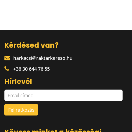
Kérdésed van?
harkacsi@raktarkereso.hu
+36 30 644 76 55
Hírlevél