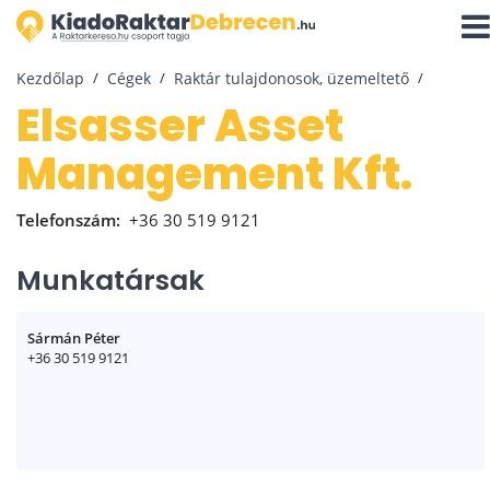
Navi
aktiv
Kezdőlap
Cégek
Raktár tulajdonosok, üzemeltető
Elsasser Asset
Management Kft.
Telefonszám:
+36 30 519 9121
Munkatársak
Sármán Péter
+36 30 519 9121