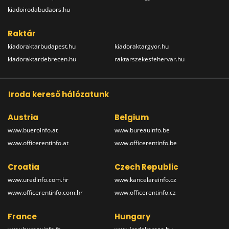
kiadoirodabudaors.hu
Raktár
kiadoraktarbudapest.hu
kiadoraktargyor.hu
kiadoraktardebrecen.hu
raktarszekesfehervar.hu
Iroda kereső hálózatunk
Austria
Belgium
www.bueroinfo.at
www.bureauinfo.be
www.officerentinfo.at
www.officerentinfo.be
Croatia
Czech Republic
www.uredinfo.com.hr
www.kancelareinfo.cz
www.officerentinfo.com.hr
www.officerentinfo.cz
France
Hungary