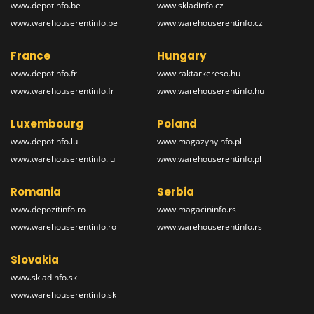
www.depotinfo.be
www.skladinfo.cz
www.warehouserentinfo.be
www.warehouserentinfo.cz
France
Hungary
www.depotinfo.fr
www.raktarkereso.hu
www.warehouserentinfo.fr
www.warehouserentinfo.hu
Luxembourg
Poland
www.depotinfo.lu
www.magazynyinfo.pl
www.warehouserentinfo.lu
www.warehouserentinfo.pl
Romania
Serbia
www.depozitinfo.ro
www.magacininfo.rs
www.warehouserentinfo.ro
www.warehouserentinfo.rs
Slovakia
www.skladinfo.sk
www.warehouserentinfo.sk