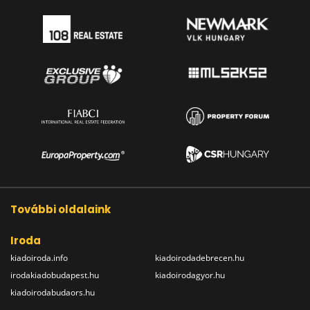
További oldalaink
Iroda
kiadoiroda.info
kiadoirodadebrecen.hu
irodakiadobudapest.hu
kiadoirodagyor.hu
kiadoirodabudaors.hu