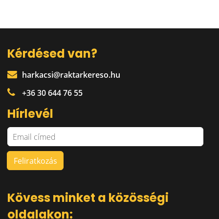
Kérdésed van?
harkacsi@raktarkereso.hu
+36 30 644 76 55
Hírlevél
Kövess minket a közösségi
oldalakon: