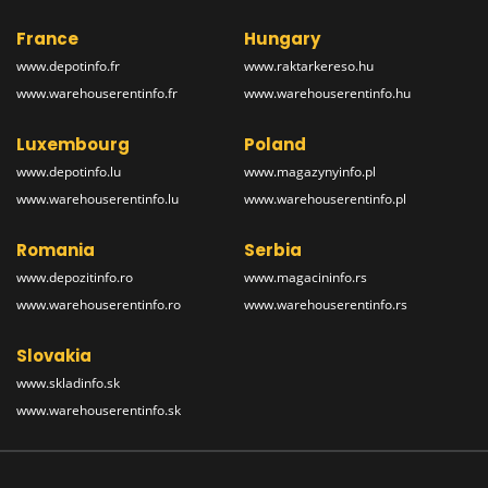
France
Hungary
www.depotinfo.fr
www.raktarkereso.hu
www.warehouserentinfo.fr
www.warehouserentinfo.hu
Luxembourg
Poland
www.depotinfo.lu
www.magazynyinfo.pl
www.warehouserentinfo.lu
www.warehouserentinfo.pl
Romania
Serbia
www.depozitinfo.ro
www.magacininfo.rs
www.warehouserentinfo.ro
www.warehouserentinfo.rs
Slovakia
www.skladinfo.sk
www.warehouserentinfo.sk