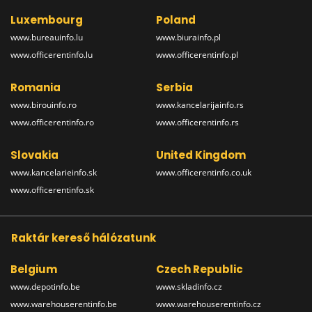
Luxembourg
Poland
www.bureauinfo.lu
www.biurainfo.pl
www.officerentinfo.lu
www.officerentinfo.pl
Romania
Serbia
www.birouinfo.ro
www.kancelarijainfo.rs
www.officerentinfo.ro
www.officerentinfo.rs
Slovakia
United Kingdom
www.kancelarieinfo.sk
www.officerentinfo.co.uk
www.officerentinfo.sk
Raktár kereső hálózatunk
Belgium
Czech Republic
www.depotinfo.be
www.skladinfo.cz
www.warehouserentinfo.be
www.warehouserentinfo.cz