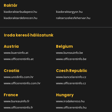
Raktár
kiadoraktarbudapest.hu
kiadoraktargyor.hu
kiadoraktardebrecen.hu
raktarszekesfehervar.hu
Iroda kereső hálózatunk
Austria
Belgium
www.bueroinfo.at
www.bureauinfo.be
www.officerentinfo.at
www.officerentinfo.be
Croatia
Czech Republic
www.uredinfo.com.hr
www.kancelareinfo.cz
www.officerentinfo.com.hr
www.officerentinfo.cz
France
Hungary
www.bureauinfo.fr
www.irodakereso.hu
www.officerentinfo.fr
www.officerentinfo.hu