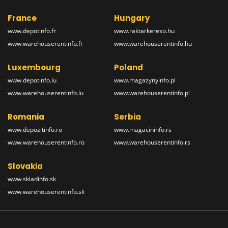
France
Hungary
www.depotinfo.fr
www.raktarkereso.hu
www.warehouserentinfo.fr
www.warehouserentinfo.hu
Luxembourg
Poland
www.depotinfo.lu
www.magazynyinfo.pl
www.warehouserentinfo.lu
www.warehouserentinfo.pl
Romania
Serbia
www.depozitinfo.ro
www.magacininfo.rs
www.warehouserentinfo.ro
www.warehouserentinfo.rs
Slovakia
www.skladinfo.sk
www.warehouserentinfo.sk