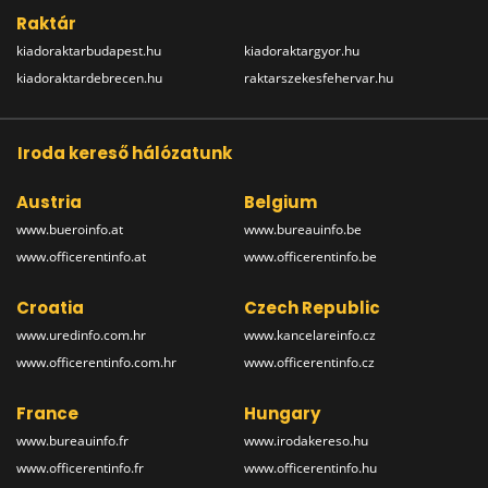
Raktár
kiadoraktarbudapest.hu
kiadoraktargyor.hu
kiadoraktardebrecen.hu
raktarszekesfehervar.hu
Iroda kereső hálózatunk
Austria
Belgium
www.bueroinfo.at
www.bureauinfo.be
www.officerentinfo.at
www.officerentinfo.be
Croatia
Czech Republic
www.uredinfo.com.hr
www.kancelareinfo.cz
www.officerentinfo.com.hr
www.officerentinfo.cz
France
Hungary
www.bureauinfo.fr
www.irodakereso.hu
www.officerentinfo.fr
www.officerentinfo.hu