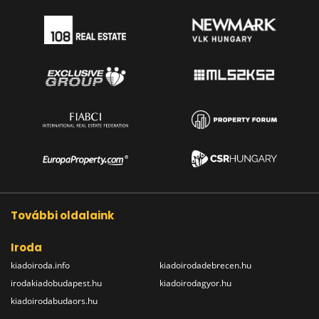
További oldalaink
Iroda
kiadoiroda.info
kiadoirodadebrecen.hu
irodakiadobudapest.hu
kiadoirodagyor.hu
kiadoirodabudaors.hu