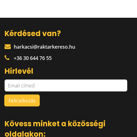
Kérdésed van?
harkacsi@raktarkereso.hu
+36 30 644 76 55
Hírlevél
Kövess minket a közösségi
oldalakon: