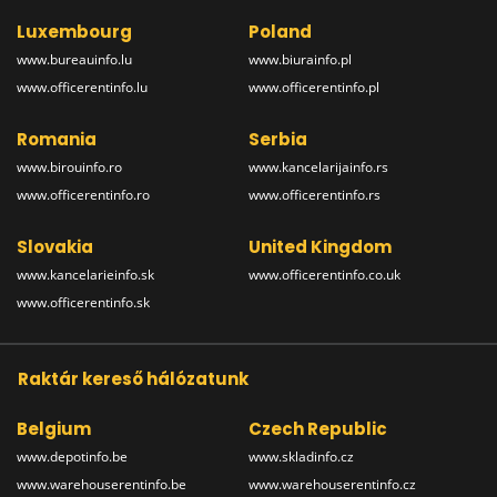
Luxembourg
Poland
www.bureauinfo.lu
www.biurainfo.pl
www.officerentinfo.lu
www.officerentinfo.pl
Romania
Serbia
www.birouinfo.ro
www.kancelarijainfo.rs
www.officerentinfo.ro
www.officerentinfo.rs
Slovakia
United Kingdom
www.kancelarieinfo.sk
www.officerentinfo.co.uk
www.officerentinfo.sk
Raktár kereső hálózatunk
Belgium
Czech Republic
www.depotinfo.be
www.skladinfo.cz
www.warehouserentinfo.be
www.warehouserentinfo.cz