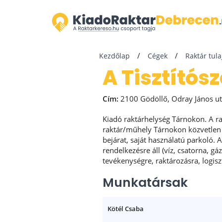
Kezdőlap
Cégek
Raktár tul
A Tisztítós
Cím:
2100 Gödöllő, Odray János ut
Kiadó raktárhelység Tárnokon. A r
raktár/műhely Tárnokon közvetlen a
bejárat, saját használatú parkoló.
rendelkezésre áll (víz, csatorna, gá
tevékenységre, raktározásra, logisz
Munkatársak
Kötél Csaba