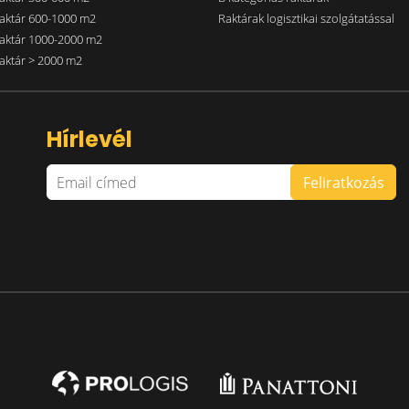
aktár 600-1000 m2
Raktárak logisztikai szolgátatással
aktár 1000-2000 m2
aktár > 2000 m2
Hírlevél