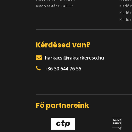
Kiadó raktár > 14 EUR
Kiadó r
Kiadó r
Kiadó r
Kérdésed van?
harkacsi@raktarkereso.hu
+36 30 644 76 55
Fő partnereink