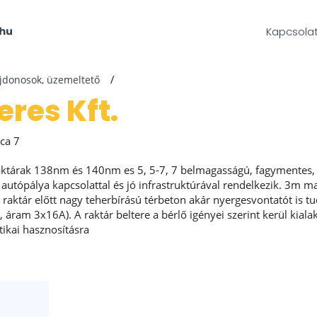
Kapcsola
ajdonosok, üzemeltető
zeres Kft.
ca 7
aktárak 138nm és 140nm es 5, 5-7, 7 belmagasságú, fagymentes, 
utópálya kapcsolattal és jó infrastruktúrával rendelkezik. 3m mag
 A raktár előtt nagy teherbírású térbeton akár nyergesvontatót is
z, áram 3x16A). A raktár beltere a bérlő igényei szerint kerül kiala
tikai hasznosításra