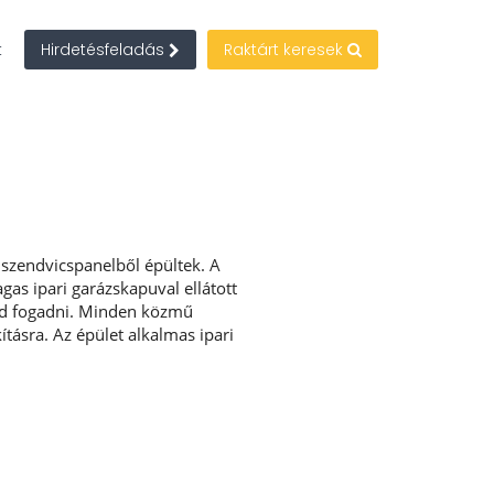
t
Hirdetésfeladás
Raktárt keresek
szendvicspanelből épültek. A
as ipari garázskapuval ellátott
 tud fogadni. Minden közmű
kításra. Az épület alkalmas ipari