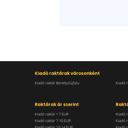
Kiadó raktárak városonként
Kiadó raktár Berettyóújfalu
Kiadó 
Raktárak ár szerint
Raktá
Kiadó raktár < 7 EUR
Kiadó r
Kiadó raktár 7-10 EUR
Kiadó r
Kiadó raktár 10-14 EUR
Kiadó r