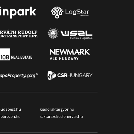
budapest.hu
kiadoraktargyor.hu
debrecen.hu
raktarszekesfehervar.hu