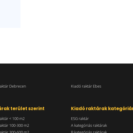
raktár Debrecen
Kiadó raktár Ebes
rak terület szerint
Kiadó raktárak kategóriá
aktár < 100 m2
ESG raktár
aktár 100-300 m2
A kategóriás raktárak
aktár 300-600 m2
B kategóriás raktárak