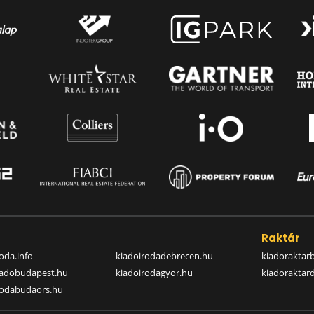
a
Raktár
oda.info
kiadoirodadebrecen.hu
kiadoraktar
iadobudapest.hu
kiadoirodagyor.hu
kiadoraktar
rodabudaors.hu