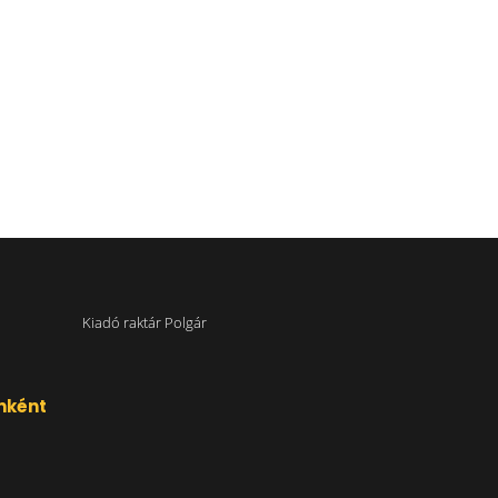
Kiadó raktár Polgár
nként