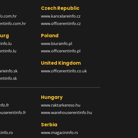
Czech Republic
o.com.hr
www.kancelareinfo.cz
entinfo.com.hr
www.officerentinfo.cz
urg
Poland
nfo.lu
www.biurainfo.pl
ntinfo.lu
www.officerentinfo.pl
United Kingdom
rieinfo.sk
www.officerentinfo.co.uk
ntinfo.sk
Hungary
fo.fr
www.raktarkereso.hu
serentinfo.fr
www.warehouserentinfo.hu
Serbia
info.ro
www.magacininfo.rs