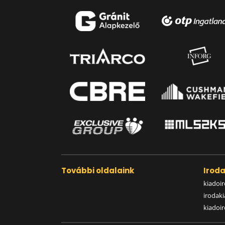
További oldalaink
Irod
kiadoir
irodak
kiadoi