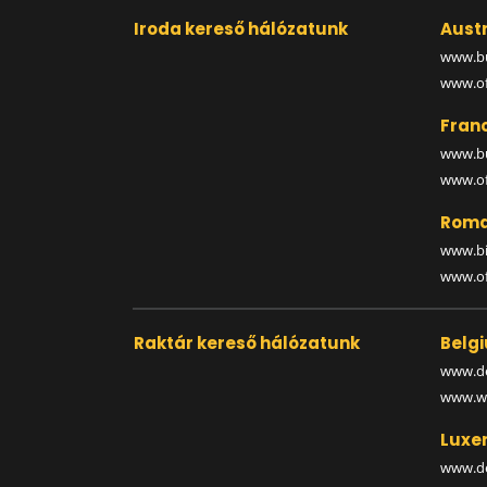
Iroda kereső hálózatunk
Austr
www.bu
www.off
Fran
www.bu
www.off
Roma
www.bi
www.off
Raktár kereső hálózatunk
Belg
www.de
www.wa
Luxe
www.de