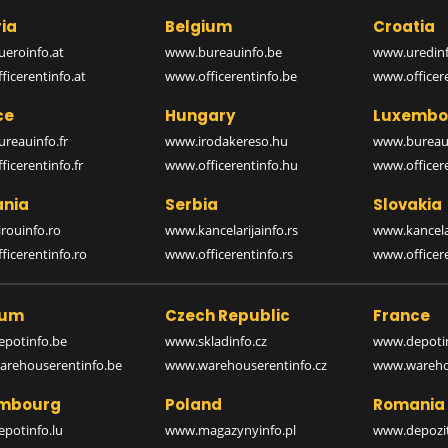
ia
Belgium
Croatia
eroinfo.at
www.bureauinfo.be
www.uredinf
icerentinfo.at
www.officerentinfo.be
www.officer
ce
Hungary
Luxembo
reauinfo.fr
www.irodakereso.hu
www.bureaui
icerentinfo.fr
www.officerentinfo.hu
www.officere
nia
Serbia
Slovakia
rouinfo.ro
www.kancelarijainfo.rs
www.kancela
icerentinfo.ro
www.officerentinfo.rs
www.officere
ium
Czech Republic
France
potinfo.be
www.skladinfo.cz
www.depotin
rehouserentinfo.be
www.warehouserentinfo.cz
www.warehou
mbourg
Poland
Romania
potinfo.lu
www.magazynyinfo.pl
www.depozit