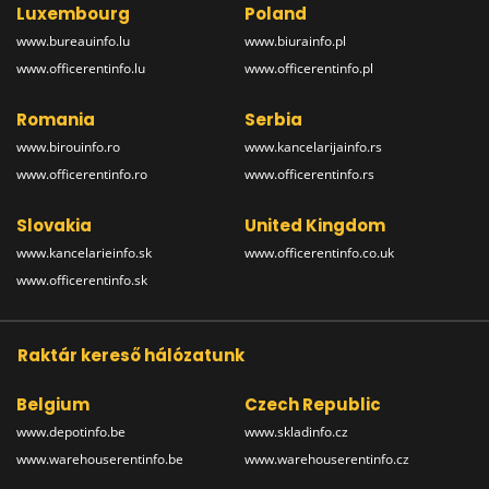
Luxembourg
Poland
www.bureauinfo.lu
www.biurainfo.pl
www.officerentinfo.lu
www.officerentinfo.pl
Romania
Serbia
www.birouinfo.ro
www.kancelarijainfo.rs
www.officerentinfo.ro
www.officerentinfo.rs
Slovakia
United Kingdom
www.kancelarieinfo.sk
www.officerentinfo.co.uk
www.officerentinfo.sk
Raktár kereső hálózatunk
Belgium
Czech Republic
www.depotinfo.be
www.skladinfo.cz
www.warehouserentinfo.be
www.warehouserentinfo.cz