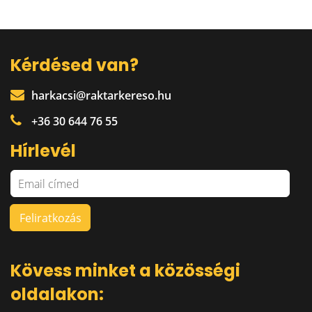
Kérdésed van?
harkacsi@raktarkereso.hu
+36 30 644 76 55
Hírlevél
Kövess minket a közösségi
oldalakon: