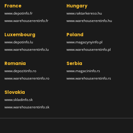
France
Hungary
www.depotinfo.fr
www.raktarkereso.hu
www.warehouserentinfo.fr
www.warehouserentinfo.hu
Luxembourg
Poland
www.depotinfo.lu
www.magazynyinfo.pl
www.warehouserentinfo.lu
www.warehouserentinfo.pl
Romania
Serbia
www.depozitinfo.ro
www.magacininfo.rs
www.warehouserentinfo.ro
www.warehouserentinfo.rs
Slovakia
www.skladinfo.sk
www.warehouserentinfo.sk