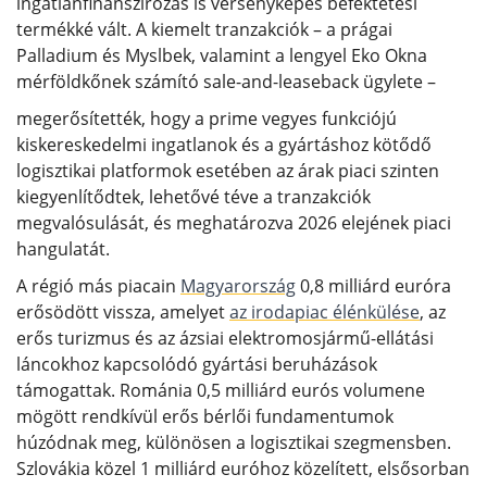
ingatlanfinanszírozás is versenyképes befektetési
termékké vált. A kiemelt tranzakciók – a prágai
Palladium és Myslbek, valamint a lengyel Eko Okna
mérföldkőnek számító sale-and-leaseback ügylete –
megerősítették, hogy a prime vegyes funkciójú
kiskereskedelmi ingatlanok és a gyártáshoz kötődő
logisztikai platformok esetében az árak piaci szinten
kiegyenlítődtek, lehetővé téve a tranzakciók
megvalósulását, és meghatározva 2026 elejének piaci
hangulatát.
A régió más piacain
Magyarország
0,8 milliárd euróra
erősödött vissza, amelyet
az irodapiac élénkülése
, az
erős turizmus és az ázsiai elektromosjármű-ellátási
láncokhoz kapcsolódó gyártási beruházások
támogattak. Románia 0,5 milliárd eurós volumene
mögött rendkívül erős bérlői fundamentumok
húzódnak meg, különösen a logisztikai szegmensben.
Szlovákia közel 1 milliárd euróhoz közelített, elsősorban