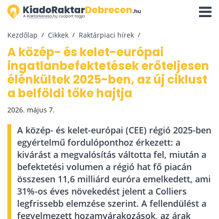
Navigá
aktivál
Kezdőlap
Cikkek
Raktárpiaci hírek
A közép- és kelet-európai
ingatlanbefektetések erőteljesen
élénkültek 2025-ben, az új ciklust
a belföldi tőke hajtja
2026. május 7.
A közép- és kelet-európai (CEE) régió 2025-ben
egyértelmű fordulóponthoz érkezett: a
kivárást a megvalósítás váltotta fel, miután a
befektetési volumen a régió hat fő piacán
összesen 11,6 milliárd euróra emelkedett, ami
31%-os éves növekedést jelent a Colliers
legfrissebb elemzése szerint. A fellendülést a
fegyelmezett hozamvárakozások, az árak