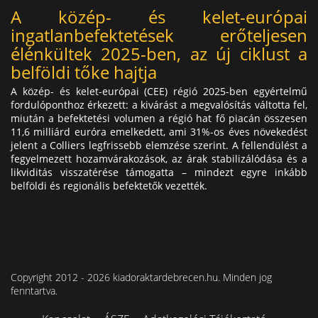
A közép- és kelet-európai
ingatlanbefektetések erőteljesen
élénkültek 2025-ben, az új ciklust a
belföldi tőke hajtja
A közép- és kelet-európai (CEE) régió 2025-ben egyértelmű
fordulóponthoz érkezett: a kivárást a megvalósítás váltotta fel,
miután a befektetési volumen a régió hat fő piacán összesen
11,6 milliárd euróra emelkedett, ami 31%-os éves növekedést
jelent a Colliers legfrissebb elemzése szerint. A fellendülést a
fegyelmezett hozamvárakozások, az árak stabilizálódása és a
likviditás visszatérése támogatta – mindezt egyre inkább
belföldi és regionális befektetők vezették.
Copyright 2012 - 2026 kiadoraktardebrecen.hu. Minden jog
fenntartva.