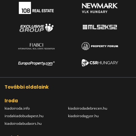
További oldalaink
Iroda
kiadoiroda.info
kiadoirodadebrecen.hu
irodakiadobudapest.hu
kiadoirodagyor.hu
kiadoirodabudaors.hu