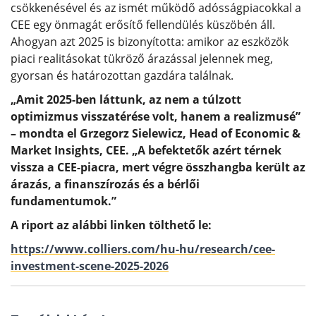
csökkenésével és az ismét működő adósságpiacokkal a
CEE egy önmagát erősítő fellendülés küszöbén áll.
Ahogyan azt 2025 is bizonyította: amikor az eszközök
piaci realitásokat tükröző árazással jelennek meg,
gyorsan és határozottan gazdára találnak.
„Amit 2025-ben láttunk, az nem a túlzott
optimizmus visszatérése volt, hanem a realizmusé”
– mondta el Grzegorz Sielewicz,
Head of Economic &
Market Insights, CEE
. „A befektetők azért térnek
vissza a CEE-piacra, mert végre összhangba került az
árazás, a finanszírozás és a bérlői
fundamentumok.”
A riport az alábbi linken tölthető le:
https://www.colliers.com/hu-hu/research/cee-
investment-scene-2025-2026