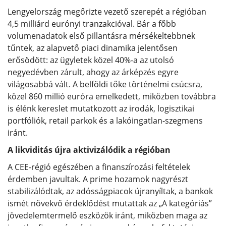
Lengyelország megőrizte vezető szerepét a régióban
4,5 milliárd eurónyi tranzakcióval. Bár a főbb
volumenadatok első pillantásra mérsékeltebbnek
tűntek, az alapvető piaci dinamika jelentősen
erősödött: az ügyletek közel 40%-a az utolsó
negyedévben zárult, ahogy az árképzés egyre
világosabbá vált. A belföldi tőke történelmi csúcsra,
közel 860 millió euróra emelkedett, miközben továbbra
is élénk kereslet mutatkozott az irodák, logisztikai
portfóliók, retail parkok és a lakóingatlan-szegmens
iránt.
A likviditás újra aktivizálódik a régióban
A CEE-régió egészében a finanszírozási feltételek
érdemben javultak. A prime hozamok nagyrészt
stabilizálódtak, az adósságpiacok újranyíltak, a bankok
ismét növekvő érdeklődést mutattak az „A kategóriás”
jövedelemtermelő eszközök iránt, miközben maga az