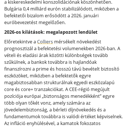
a kiskereskedelmi konszolidációnak köszönhetően.
Bulgária 0,4 milliárd eurón stabilizálódott, miközben a
befektetői bizalom erősödött a 2026. januári
euróbevezetést megelőzően.
2026-os kilátások: megalapozott lendület
Előretekintve a
Colliers
mérsékelt növekedést
prognosztizál a befektetési volumenekben 2026-ban. A
vételi és eladási árak közötti különbségek tovább
szűkülnek, a bankok továbbra is hajlandóak
finanszírozni a prime és hosszú távú bevételt biztosító
eszközöket, miközben a befektetők egyre
magabiztosabban strukturálnak egyedi eszközalapú
core és core+ tranzakciókat. A CEE-régió megújult
pozíciója európai „biztonságos menedékként” egyre
több olyan tőkét vonz, amely számára az
jövedelembiztonság, a bérleti díjnövekedés és a
fundamentumok továbbra is valódi értéket képviselnek.
Az infláció enyhülésével, a kamatok fokozatos