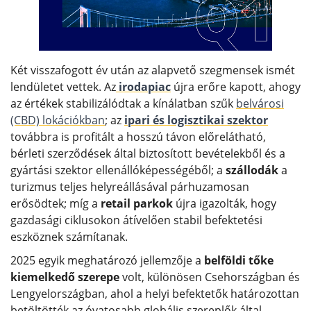
Két visszafogott év után az alapvető szegmensek ismét
lendületet vettek. Az
irodapiac
újra erőre kapott, ahogy
az értékek stabilizálódtak a kínálatban szűk
belvárosi
(CBD) lokációkban
; az
ipari és logisztikai szektor
továbbra is profitált a hosszú távon előrelátható,
bérleti szerződések által biztosított bevételekből és a
gyártási szektor ellenállóképességéből; a
szállodák
a
turizmus teljes helyreállásával párhuzamosan
erősödtek; míg a
retail parkok
újra igazolták, hogy
gazdasági ciklusokon átívelően stabil befektetési
eszköznek számítanak.
2025 egyik meghatározó jellemzője a
belföldi tőke
kiemelkedő szerepe
volt, különösen Csehországban és
Lengyelországban, ahol a helyi befektetők határozottan
betöltötték az óvatosabb globális szereplők által