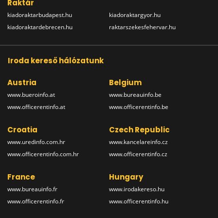
Raktár
kiadoraktarbudapest.hu
kiadoraktargyor.hu
kiadoraktardebrecen.hu
raktarszekesfehervar.hu
Iroda kereső hálózatunk
Austria
Belgium
www.bueroinfo.at
www.bureauinfo.be
www.officerentinfo.at
www.officerentinfo.be
Croatia
Czech Republic
www.uredinfo.com.hr
www.kancelareinfo.cz
www.officerentinfo.com.hr
www.officerentinfo.cz
France
Hungary
www.bureauinfo.fr
www.irodakereso.hu
www.officerentinfo.fr
www.officerentinfo.hu