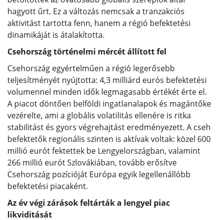
hagyott űrt. Ez a változás nemcsak a tranzakciós
aktivitást tartotta fenn, hanem a régió befektetési
dinamikáját is átalakította.
Csehország történelmi mércét állított fel
Csehország egyértelműen a régió legerősebb
teljesítményét nyújtotta: 4,3 milliárd eurós befektetési
volumennel minden idők legmagasabb értékét érte el.
A piacot döntően belföldi ingatlanalapok és magántőke
vezérelte, ami a globális volatilitás ellenére is ritka
stabilitást és gyors végrehajtást eredményezett. A cseh
befektetők regionális szinten is aktívak voltak: közel 600
millió eurót fektettek be Lengyelországban, valamint
266 millió eurót Szlovákiában, tovább erősítve
Csehország pozícióját Európa egyik legellenállóbb
befektetési piacaként.
Az év végi zárások feltárták a lengyel piac
likviditását