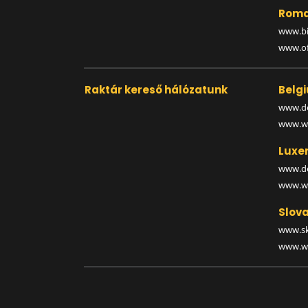
Roma
www.bi
www.off
Raktár kereső hálózatunk
Belg
www.de
www.wa
Luxe
www.de
www.wa
Slova
www.sk
www.wa