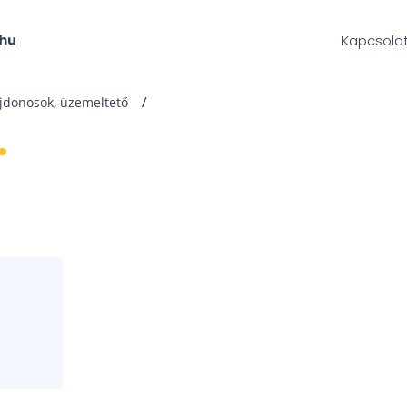
Kapcsola
ajdonosok, üzemeltető
.