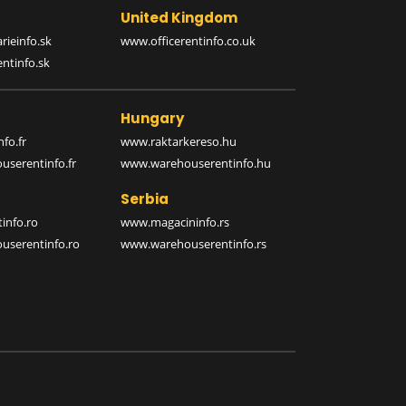
United Kingdom
rieinfo.sk
www.officerentinfo.co.uk
ntinfo.sk
Hungary
fo.fr
www.raktarkereso.hu
serentinfo.fr
www.warehouserentinfo.hu
Serbia
info.ro
www.magacininfo.rs
serentinfo.ro
www.warehouserentinfo.rs