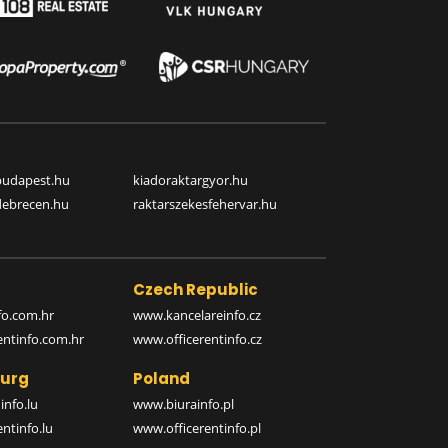
budapest.hu
kiadoraktargyor.hu
debrecen.hu
raktarszekesfehervar.hu
Czech Republic
o.com.hr
www.kancelareinfo.cz
entinfo.com.hr
www.officerentinfo.cz
urg
Poland
nfo.lu
www.biurainfo.pl
ntinfo.lu
www.officerentinfo.pl